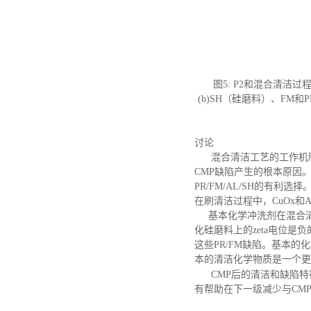
图
5: P2和混合清洁
(b)SH（硅磨料）、FM和P
讨论
混合清洁工艺的工作机制
CMP缺陷产生的根本原因
PR/FM/AL/SH的有
在刷清洁过程中，CuOx和
基本化学冲洗剂在混合清
化硅磨料上的zeta电位
这些PR/FM缺陷。基本
本的清洁化学物质是一个更
CMP后的清洁和缺陷特征
有帮助在下一级减少与CM