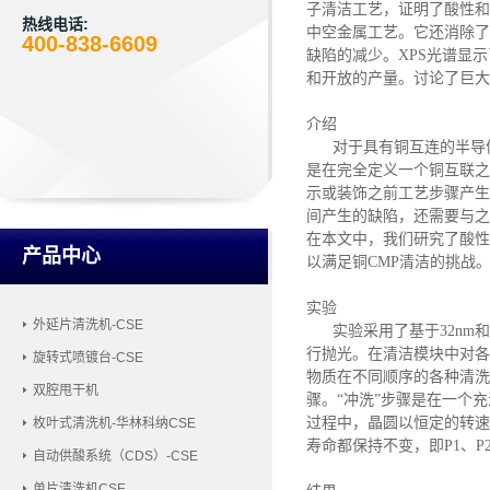
子清洁工艺，证明了酸性和
热线电话:
中空金属工艺。它还消除了
400-838-6609
缺陷的减少。XPS光谱显
和开放的产量。讨论了巨大
介绍
对于具有铜互连的半导体
是在完全定义一个铜互联之
示或装饰之前工艺步骤产生
间产生的缺陷，还需要与之
在本文中，我们研究了酸性
产品中心
以满足铜CMP清洁的挑战
实验
外延片清洗机-CSE
实验采用了基于
32n
行抛光。在清洁模块中对各
旋转式喷镀台-CSE
物质在不同顺序的各种清洗
双腔甩干机
骤。“冲洗”步骤是在一个
过程中，晶圆以恒定的转速
枚叶式清洗机-华林科纳CSE
寿命都保持不变，即P1、
自动供酸系统（CDS）-CSE
单片清洗机CSE