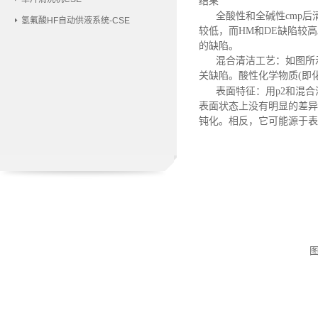
结果
全酸性和全碱性
cmp
氢氟酸HF自动供液系统-CSE
较低，而HM和DE缺陷较
的缺陷。
混合清洁工艺：如图所
关缺陷。酸性化学物质(即
表面特征：用
p2和混
表面状态上没有明显的差异
钝化。相反，它可能源于表面缺