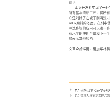
结论
本文开发并实现了一种
所有基本清洁工艺，将所有
它还消除了在辊子刷清洗过
AlOx磨料的浓度。在刷中
冲洗步骤的应用可以进一步
前水平的短期产量和下一个
和表示其他缺陷。
文章全部详情，请加华林科
上一页：
硫酸-过氧化氢-水系
下一页：
微泡对臭氧水去除光刻