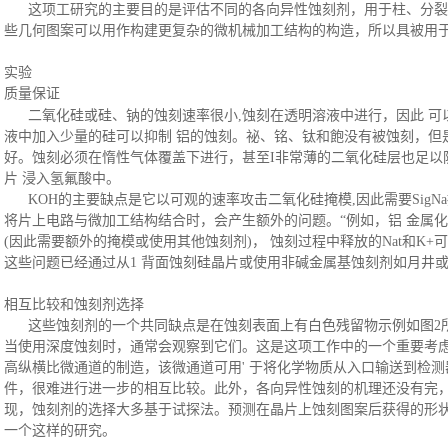
这项工研究的主要目的是评估不同的各向异性蚀刻剂，用于柱、分裂
些几何图案可以用作构建更复杂的微机械加工结构的构造，所以具被用
实验
质量保证
二氧化硅或硅、钠的蚀刻速率很小
,蚀刻在透明溶液中进行，因此 
液中加入少量的硅可以抑制 铝的蚀刻。祕、铭、钛和飽没有被蚀刻，但
好。蚀刻必须在惰性气体覆盖下进行，甚至I非常薄的二氧化硅层也足以
片 浸入氢氟酸中。
KOH的主要缺点是它以可观的速率攻击二氧化硅掩模,因此需要SigN
将片上电路与微加工结构结合时，会产生额外的问题。“例如，铝 金属
(因此需要额外的掩模或使用其他蚀刻剂)， 蚀刻过程中释放的Nat和K
这些问题已经通过从1 背面蚀刻硅晶片或使用非碱金属基蚀刻剂如月井
相互比较和蚀刻剂选择
这些蚀刻剂的一个共同缺点是在蚀刻表面上有白色残留物示例如图
2
当使用深度蚀刻时，通常会观察到它们。这是这项工作中的一个重要考虑
高纵横比微通道的制造，该微通道可用' 于将化学物质从入口输送到检测
件，很难进行进一步的相互比较。此外，各向异性蚀刻的机理还没有完，
现，蚀刻剂的选择大多基于试探法。预测在晶片上蚀刻图案后获得的形状
一个这样的研究。