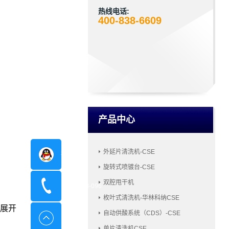
热线电话:
400-838-6609
产品中心
外延片清洗机-CSE
在线咨询
旋转式喷镀台-CSE
双腔甩干机
400-8798-096
枚叶式清洗机-华林科纳CSE
展开
自动供酸系统（CDS）-CSE
单片清洗机CSE