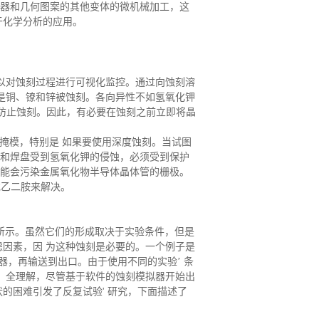
器和几何图案的其他变体的微机械加工，这
于化学分析的应用。
可以对蚀刻过程进行可视化监控。通过向蚀刻溶
是铜、镣和锌被蚀刻。各向异性不如氢氧化钾
防止蚀刻。因此，有必要在蚀刻之前立即将晶
a掩模，特别是 如果要使用深度蚀刻。当试图
化和焊盘受到氢氧化钾的侵蚀，必须受到保护
+可能会污染金属氧化物半导体晶体管的栅极。
或乙二胺来解决。
所示。虽然它们的形成取决于实验条件，但是
因素，因 为这种蚀刻是必要的。一个例子是
器，再输送到出口。由于使用不同的实验’ 条
 全理解，尽管基于软件的蚀刻模拟器开始出
的困难引发了反复试验' 研究，下面描述了