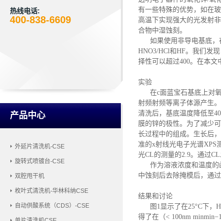
有一些特殊的优势，如在玻
热线电话:
400-838-6609
高温下实现强大的光发射非
合物中湿蚀刻。
如果使用非导电基底，
HNO3/HCl和HF。我们发
择性可以超过400。在本
实验
在
c面蓝宝石基底上对氧
射频射频等离子体源产生。
清洗后，基底温度降低至40
产品中心
膜的锌的极性。为了减少可变
长过程中的组成。生长后，
准的x射线光电子光谱XPS测
外延片清洗机-CSE
光CL的测量的2.9。通过C
旋转式喷镀台-CSE
作为溶液浓度和温度的
中蚀刻后去除掩模后，通过
双腔甩干机
枚叶式清洗机-华林科纳CSE
结果和讨论
自动供酸系统（CDS）-CSE
图
1显示了在25°C下，H
得了在（
< 100nm minmin−
单片清洗机CSE