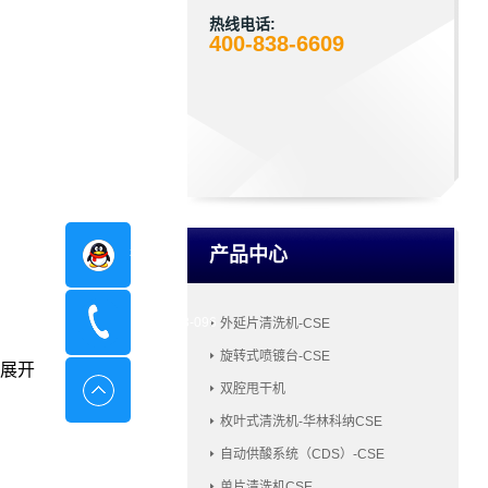
热线电话:
400-838-6609
产品中心
在线咨询
400-8798-096
外延片清洗机-CSE
旋转式喷镀台-CSE
展开
双腔甩干机
枚叶式清洗机-华林科纳CSE
自动供酸系统（CDS）-CSE
单片清洗机CSE