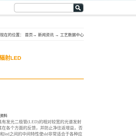
现在的位置：
首页
→
新闻资讯
→
工艺数据中心
辐射LED
资料
又具有发光二极管(LED)的相对较宽的光谱发射
制其在各个方面的反馈，并防止净往返增益，否
led之间的中间特性使sld非常适合于各种应