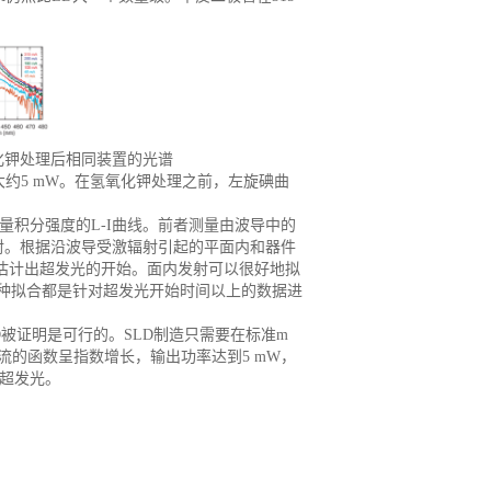
氢氧化钾处理后相同装置的光谱
大约5 mW。在氢氧化钾处理之前，左旋碘曲
量积分强度的L-I曲线。前者测量由波导中的
射。根据沿波导受激辐射引起的平面内和器件
)时估计出超发光的开始。面内发射可以很好地拟
。两种拟合都是针对超发光开始时间以上的数据进
LD被证明是可行的。SLD制造只需要在标准m
流的函数呈指数增长，输出功率达到5 mW，
开始超发光。