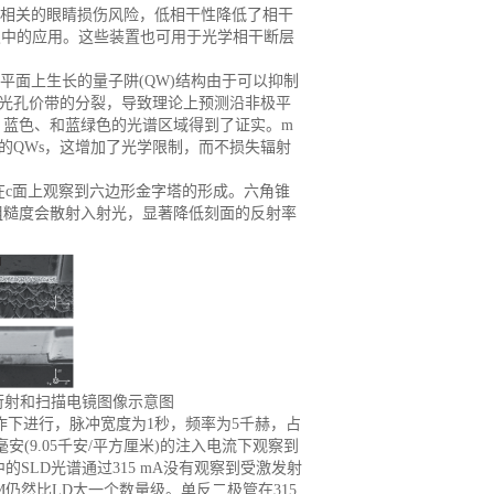
s相关的眼睛损伤风险，低相干性降低了相干
仪中的应用。这些装置也可用于光学相干断层
平面上生长的量子阱
(QW)结构由于可以抑制
和光孔价带的分裂，导致理论上预测沿非极平
、蓝色、和蓝绿色的光谱区域得到了证实。m
厚的QWs，这增加了光学限制，而不损失辐射
在c面上观察到六边形金字塔的形成。六角锥
。刻面的粗糙度会散射入射光，显著降低刻面的反射率
衍射和扫描电镜图像示意图
操作下进行，脉冲宽度为1秒，频率为5千赫，占
毫安(9.05千安/平方厘米)的注入电流下观察到
)中的SLD光谱通过315 mA没有观察到受激发射
M仍然比LD大一个数量级。单反二极管在315