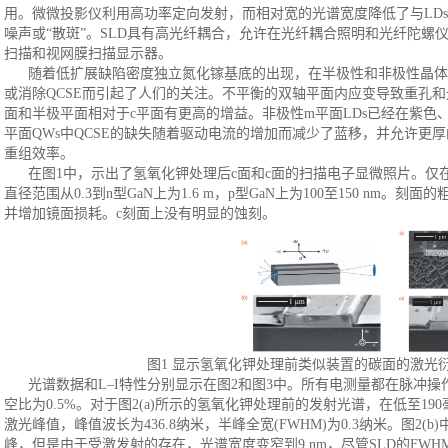
用。微微投影仪利用高功率定向发射，而相对宽的光谱宽度降低了与LD
噪声或“散斑”。SLD具有高光纤耦合，允许在光纤耦合照明和光纤陀螺
扫描和视网膜扫描显示器。
随着低扩展缺陷密度独立氮化镓基底的出现，在半极性和非极性晶体
或消除QCSE而引起了人们的关注。不平衡的双轴平面内应变导致重孔
面和半极平面相对于c平面有更高的增益。非极性m平面LDs已经在紫色
平面QWs中QCSE的缺失随着驱动电流的增加而减少了蓝移，并允许更
重组效率。
在图
1中，示出了氢氧化钾处理后c面和c面的扫描电子显微照片。仅
直径范围从0.3到n型GaN上为1.6 m，p型GaN上为100至150 nm
并增加镜面损耗。c刻面上没有明显的蚀刻。
图
1 显示氢氧化钾处理前类似装置的碳面的激光
光谱数据和
L–I特性分别显示在图2和图3中。所有电测量都在脉冲
空比为0.5%。对于图2(a)所示的氢氧化钾处理前的发射光谱，在低至190
激光峰值，峰值波长为436.8纳米，半峰全宽(FWHM)为0.3纳米。图2(b
峰，但是由于受激发射的存在，光谱宽度变窄到9 nm，尽管SLD的FWH