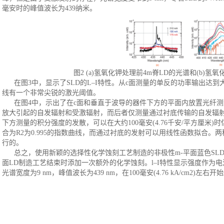
毫安时的峰值波长为439纳米。
图
2 (a)氢氧化钾处理前4m脊LD的光谱和(b)
在图
3中，显示了SLD的L–I特性。从c面测量的单反的功率输出达到
线有一个非常尖锐的激光阈值。
在图
4中，示出了在c面和垂直于波导的器件下方的平面内放置光纤测
放大引起的自发辐射和受激辐射，而后者仅测量通过衬底传输的自发辐
下方测量的积分强度的发散，可以在大约100毫安(4.76千安/平方厘米
合为R2为0.995的指数曲线，而通过衬底的发射可以用线性函数拟合
行的。
总之，使用新颖的选择性化学蚀刻工艺制造的非极性
m-平面蓝色S
面LD制造工艺结束时添加一次额外的化学蚀刻。l–I特性显示强度作为电
光谱宽度为9 nm，峰值波长为439 nm，在100毫安(4.76 kA/cm2)左右