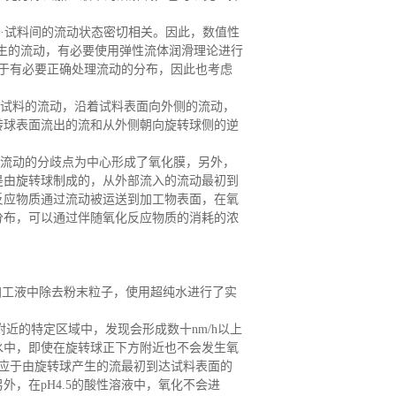
·试料间的流动状态密切相关。因此，数值性
生的流动，有必要使用弹性流体润滑理论进行
由于有必要正确处理流动的分布，因此也考虑
、试料的流动，沿着试料表面向外侧的流动，
转球表面流出的流和从外侧朝向旋转球侧的逆
流动的分歧点为中心形成了氧化膜，另外，
是由旋转球制成的，从外部流入的流动最初到
反应物质通过流动被运送到加工物表面，在氧
分布，可以通过伴随氧化反应物质的消耗的浓
加工液中除去粉末粒子，使用超纯水进行了实
近的特定区域中，发现会形成数十nm/h以上
纯水中，即使在旋转球正下方附近也不会发生氧
应于由旋转球产生的流最初到达试料表面的
外，在pH4.5的酸性溶液中，氧化不会进