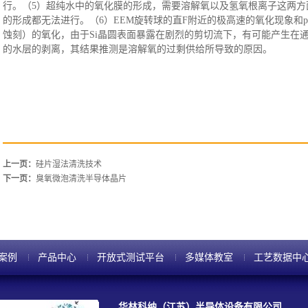
行。（5）超纯水中的氧化膜的形成，需要溶解氧以及氢氧根离子这两方
的形成都无法进行。（6）EEM旋转球的直F附近的极高速的氧化现象和p
蚀刻）的氧化，由于Si晶圆表面暴露在剧烈的剪切流下，有可能产生在通
的水层的剥离，其结果推测是溶解氧的过剩供给所导致的原因。
上一页：
硅片湿法清洗技术
下一页：
臭氧微泡清洗半导体晶片
案例
产品中心
开放式测试平台
多媒体教室
工艺数据中
华林科纳（江苏）半导体设备有限公司