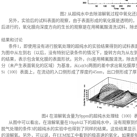
图
2 从超纯水中去除溶解氧过程中氧化
另外，实验后的试料表面的观察，由于表面形成的氧化膜是透明的，
后进行的，氧化膜向深度方向的生长的观察是在用稀氟酸清洗试料，除去
结果和讨论
条件
1，即使用没有进行脱氧处理的超纯水的实验结果得到的试料表
为图中从左到右（以后，没有特别记录条件的情况下，旋转方向为从左到右）
的结果，表示包含氧化膜的表面形状。另外，(b)是用稀氟酸清洗，除
分（未产生表面氧化的区域）为基准，从(a)(b)两图的差中求出氧化膜
Si（100）表面上，在流动的入口侧形成了厚度约45nm，出口侧形成了厚
图
4 在溶解氧含量为9ppm的超纯水处理硅（100
从图中可以看出，在溶解氧量在
10ppb以下的超纯水中，没有观察
脱气处理的条件3的超纯水的实验中也得到了同样的结果。这些结果显示
的溶解氧。另外，可以说，在EEM加工中看到的极高速的氧化，如果能