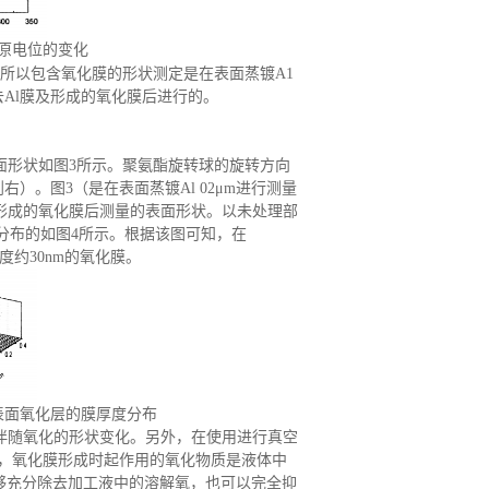
还原电位的变化
所以包含氧化膜的形状测定是在表面蒸镀
A1
Al膜及形成的氧化膜后进行的。
面形状如图3所示。聚氨酯旋转球的旋转方向
。图3（是在表面蒸镀Al 02μm进行测量
去形成的氧化膜后测量的表面形状。以未处理部
厚分布的如图4所示。根据该图可知，在
度约30nm的氧化膜。
）表面氧化层的膜厚度分布
到伴随氧化的形状变化。另外，在使用进行真空
，氧化膜形成时起作用的氧化物质是液体中
够充分除去加工液中的溶解氧，也可以完全抑