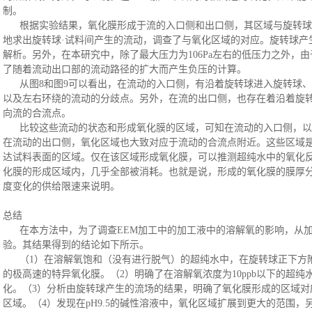
制。
根据实验结果，氧化膜形成于流的入口侧和出口侧，其区域与旋转球
地求出旋转球·试料间产生的流动，调查了与氧化区域的对应。旋转球产
解析。另外，在本研究中，除了最大压力为106Pa左右的低压力之外，
了随着流动出口部的流动路径的扩大而产生负压的计算。
从图
8和图9可以看出，在流动的入口侧，有沿着旋转球进入旋转球
以及左右环绕的流动的分歧点。另外，在流的出口侧，也存在着沿着旋
向流的合流点。
比较这些流动的状态和形成氧化膜的区域，可知在流动的入口侧，以
在流动的出口侧，氧化区域也大致对应于流动的合流点附近。这些区域
达试料表面的区域。仅在该区域形成氧化膜，可以推测超纯水中的氧化
化膜的形成区域内，几乎全部被消耗。也就是说，形成的氧化膜的膜厚
度变化的供给限速来说明。
总结
在本方法中，为了调查
EEM加工中的加工液中的溶解氧的影响，从
验。其结果得到的结论如下所示。
（
1）在溶解氧饱和（没有进行脱气）的超纯水中，在旋转球正下方附
的极高速的特异氧化膜。（2）明确了在溶解氧浓度为10ppb以下的超
化。（3）分析由旋转球产生的流场的结果，明确了氧化膜形成的区域对
区域。（4）发现在pH9.5的碱性溶液中，氧化区域扩展到更大的范围，另