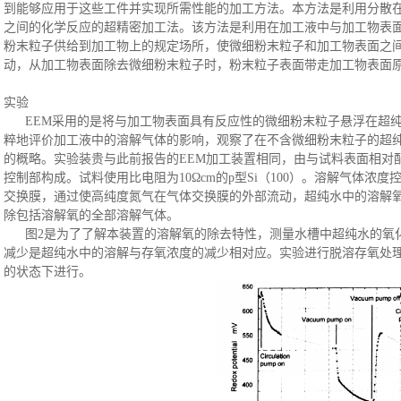
到能够应用于这些工件并实现所需性能的加工方法
。本方法是利用分散
之间的化学反应的超精密加工法。该方法是利用在加工液中与加工物表
粉末粒子供给到加工物上的规定场所，使微细粉末粒子和加工物表面之
动，从加工物表面除去微细粉末粒子时，粉末粒子表面带走加工物表面
实验
EEM采用的是将与加工物表面具有反应性的微细粉末粒子悬浮在超
粹地评价加工液中的溶解气体的影响，观察了在不含微细粉末粒子的超纯
的概略。实验装贵与此前报告的EEM加工装置相同，由与试料表面相对
控制部构成。试料使用比电阻为10Ωcm的p型Si（100）。溶解气体
交换膜，通过使高纯度氮气在气体交换膜的外部流动，超纯水中的溶解
除包括溶解氧的全部溶解气体。
图
2是为了了解本装置的溶解氧的除去特性，测量水槽中超纯水的氧
减少是超纯水中的溶解与存氧浓度的减少相对应。实验进行脱溶存氧处理
的状态下进行。