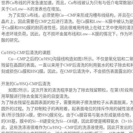
世界Cu布线的开发急速加速。而且，Cu布线被认为只有与低介电常数层
关于Cu/Low―K的发表也在增加。
为了实现
Cu布线，必须使用Cu―CMP来形成沟槽布线结构，并且在
晶片上，因此需要在CMP之后进行清洗。在Cu膜和Low―K膜中被认为
于Cu膜和HSQ膜的耐药液性低，因此很难用传统上在硅工艺中使用的
考虑环境负荷。因此，在不损坏金属布线和Low―K膜的情况下，作为
酸的研究。
Cu/HSQ-CMP后清洗的课题
Cu―CMP之后的Cu/HSQ沟接线构造如图1所示。不仅是氧化铝和二
残留在晶圆的表面
。一直以来用于
CMP后清洗的利用氨水的粒子除去和
刻或损伤Cu膜和HSQ膜。因此，在CMP后清洗中，不会损伤表面露出的C
开发的
Cu/HSQ-CMP后清洗
如图
2所示，这次开发的清洗程序是为了除去残留颗粒，在第1阶段
用草酸进行除去金属污染的自旋清洗。
为了除去残留在晶圆表面的粒子，需要用刷子擦洗使粒子从表面脱离，
圆外的过程。为了抑制粒子的再附着，起表面电位的排斥作用的碱性溶
表1所示蚀刻Cu膜，使HSQ膜劣化。由于Cu膜容易与氨水形成氨络合物
的OH基，膜中的Si―H键变化为Si―OH键，因此即使是稀释氨水（3×10
此，这些洗涤液很难作为Cu/HSQ―CMP后的洗涤液使用。因此开发出