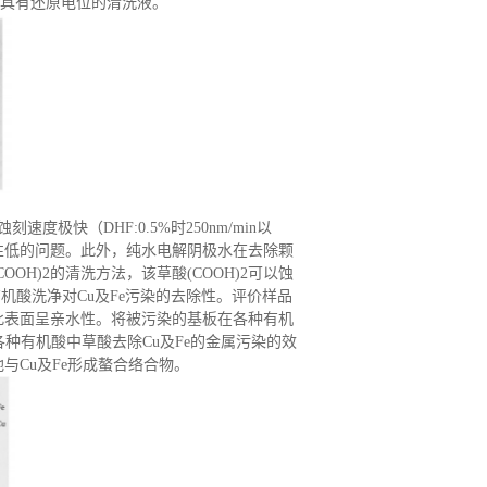
是具有还原电位的清洗液。
度极快（DHF:0.5%时250nm/min以
性低的问题。此外，纯水电解阴极水在去除颗
H)2的清洗方法，该草酸(COOH)2可以蚀
有机酸洗净对Cu及Fe污染的去除性。评价样品
因此表面呈亲水性。将被污染的基板在各种有机
种有机酸中草酸去除Cu及Fe的金属污染的效
Cu及Fe形成螯合络合物。