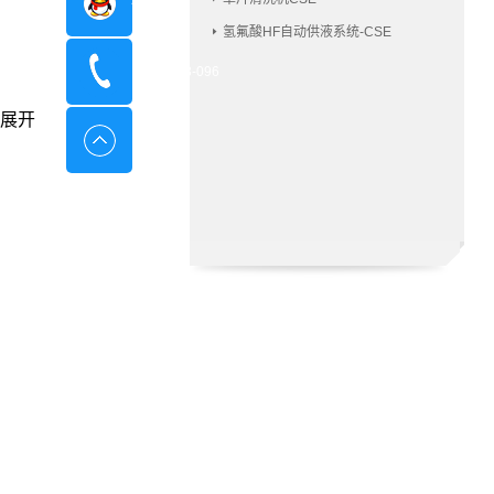
在线咨询
氢氟酸HF自动供液系统-CSE
400-8798-096
展开