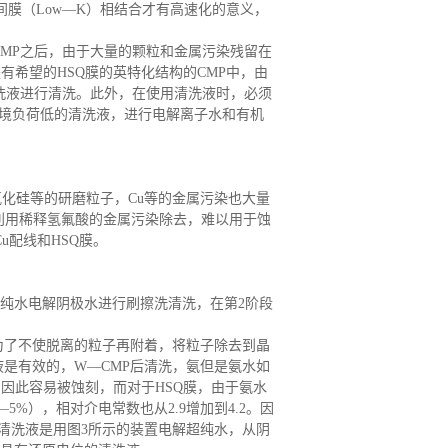
间膜（Low―K）相结合才有高速化的意义，
CMP之后，由于大量的颗粒和金属污染残留在
是有希望的HSQ膜的英特化结构的CMP中，由
清洗液进行清洗。此外，在使用清洗液时，必须
环境负荷低的清洗液，进行电解离子水和有机
氧化硅等的研磨粒子，Cu等的金属污染也大量
利用稀释氢氟酸的金属污染除去，难以用于蚀
u配线和HSQ膜。
用纯水电解阴极水进行刷擦洗清洗，在第2阶段
为了不使脱离的粒子再附着，将粒子除去到晶
液是有效的，
W―CMP后清洗，氨但是氨水如
，因此容易被蚀刻，而对于HSQ膜，由于氨水
―5%），相对介电常数也从2.9增加到4.2。因
的清洗液是用图3所示的装置电解超纯水，从阴