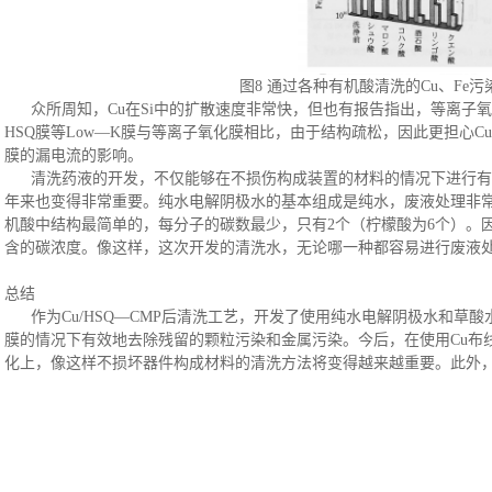
图
8 通过各种有机酸清洗的Cu、Fe
众所周知，
Cu在Si中的扩散速度非常快，但也有报告指出，等离子
HSQ膜等Low―K膜与等离子氧化膜相比，由于结构疏松，因此更担心C
膜的漏电流的影响。
清洗药液的开发，不仅能够在不损伤构成装置的材料的情况下进行有
年来也变得非常重要。纯水电解阴极水的基本组成是纯水，废液处理非
机酸中结构最简单的，每分子的碳数最少，只有
2个（柠檬酸为6个）。
含的碳浓度。像这样，这次开发的清洗水，无论哪一种都容易进行废液
总结
作为
Cu/HSQ―CMP后清洗工艺，开发了使用纯水电解阴极水和草酸
膜的情况下有效地去除残留的颗粒污染和金属污染。今后，在使用Cu布
化上，像这样不损坏器件构成材料的清洗方法将变得越来越重要。此外