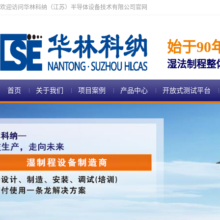
欢迎访问华林科纳（江苏）半导体设备技术有限公司官网
始于90
湿法制程整
首页
关于我们
项目案例
产品中心
开放式测试平台