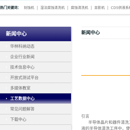
热门关键词：
刻蚀机
湿法腐蚀清洗机
腐蚀清洗机
显影机
CDS供液系
新闻中心
新闻中心
华林科纳动态
企业行业新闻
技术信息中心
开放式测试平台
多媒体教室
工艺数据中心
常见问题解答
引言
下载中心
半导体晶片和器件清洗
液的半导体清洗工序中，使用