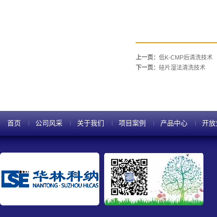
上一页：
低K-CMP后清洗技术
下一页：
硅片湿法清洗技术
首页
公司风采
关于我们
项目案例
产品中心
开放