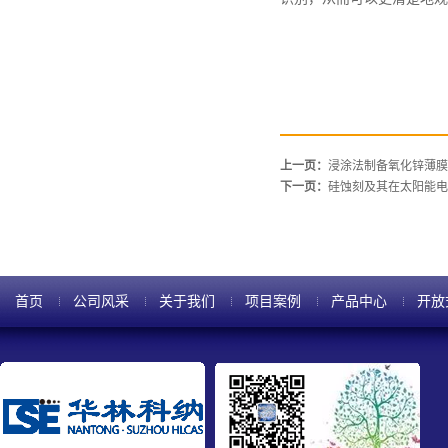
上一页：
浸涂法制备氧化锌薄膜
下一页：
硅蚀刻及其在太阳能电
首页
公司风采
关于我们
项目案例
产品中心
开放