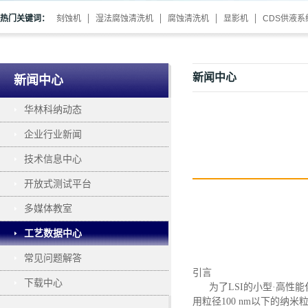
热门关键词：
刻蚀机
湿法腐蚀清洗机
腐蚀清洗机
显影机
CDS供液系
新闻中心
新闻中心
华林科纳动态
企业行业新闻
技术信息中心
开放式测试平台
多媒体教室
工艺数据中心
常见问题解答
引言
下载中心
为了
LSI的小型·高
用粒径100 nm以下的纳米粒子