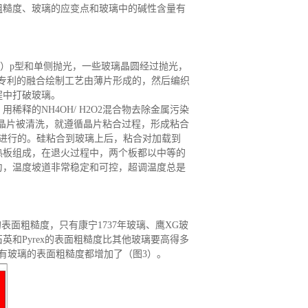
粗糙度、玻璃的应变点和玻璃中的碱性含量有
0）p型和单侧抛光，一些玻璃晶圆经过抛光，
宁专利的融合绘制工艺由薄片形成的，然后编织
程中打破玻璃。
，用稀释的
NH4OH
/
H2O2
混合物去除金属污染
晶片被清洗，就遵循晶片粘合过程，形成粘合
下进行的。硅粘合到玻璃上后，粘合对加载到
热板组成
，
在退火过程中，两个板都以中等的
匀，温度坡道非常稳定和可控
，
超调温度总是
的表面粗糙度
，
只有康宁
1737年玻璃、鹰XG玻
石英和
Pyrex的表面粗糙度比其他玻璃要高得多
有玻璃的表面粗糙度都增加了（图3）。