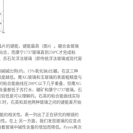
与硅晶片的键能，键能最高（图4）。硼合金玻璃
合，而康宁1737玻璃直到250ºC才完成粘
离。苏石灰浮法玻璃（即传统浮法玻璃或现代窗
高的碱碱比例(约。15%氧化钠)比硼。在这三种
度越低。鹰XG玻璃和玉玻璃的表面粗糙度与
合能曲线在200ºC以下几乎重叠，但鹰XG
量都低于苏打水、硼矿和康宁1737玻璃。石
能较低是可以理解的。石英的粘合能曲线实际
0ºC时，石英和其他两种玻璃之间的键能差开始
键能的相关性。表一列出了正在研究的眼镜的
赖性。在上
另一方面，我们发现玻璃的应变点
随着玻璃中碱性含量的增加而降低。
Pyrex再次