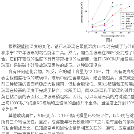
图
4
根据键能随温度的变化，钠石灰玻璃在最低温度
150ºC时完成了
和康宁1737年玻璃的粘合能第二高。然而，硼合金玻璃在200ºC处完成了粘
合。它们在较低的温度下具有非常相似的成键能，但在150ºC时开始偏
玻璃）是碱碱土硅酸盐玻璃家族的成员。这种玻璃没有
含有任何硼化合物。相反，它的碱土含量为
12-16%，并且含有更
表面粗糙度相似的玻璃中，玻璃中碱性含量越高，结合能越高，键完成温
前三种玻璃的表面粗糙度大致相同，但粘合能较低。鹰XG玻璃和玉玻璃的粘
玻璃在较高的温度下完成了粘合。众所周知，鹰XG玻璃和玉玻璃的碱性含
英在粘合前的表面比上述玻璃稍粗糙。因此，可以理解石英的成键键合
上与100ºC以下的鹰XG玻璃和玉玻璃的曲线几乎重叠。当温度上升到15
变为信号
其他玻璃属性，如应变点、
CTE和杨氏模量已经被评估，以证明与
所有三个物理属性。显然，成键能与杨氏模量和CTE之间没有显著的依
与粘合能成反比。已知应变点和碱性含量是相互关联的。通常，应变点