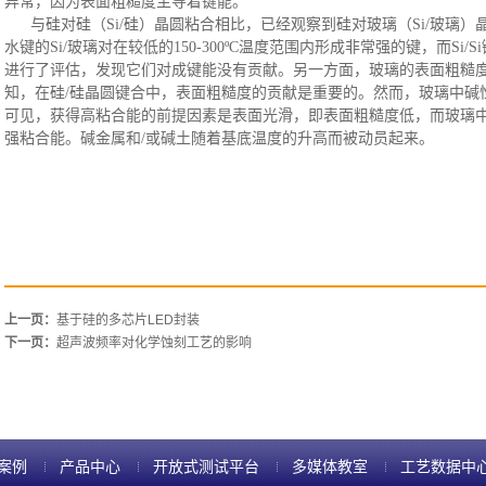
异常，因为表面粗糙度主导着键能。
与硅对硅（
Si/硅）晶圆粘合相比，已经观察到硅对玻璃（Si/玻璃
水键的Si/玻璃对在较低的150-300ºC温度范围内形成非常强的键，而Si/
进行了评估，发现它们对成键能没有贡献。另一方面，玻璃的表面粗糙
知，在硅/硅晶圆键合中，表面粗糙度的贡献是重要的。然而，玻璃中碱
可见，获得高粘合能的前提因素是表面光滑，即表面粗糙度低，而玻璃
强粘合能。碱金属和/或碱土随着基底温度的升高而被动员起来
。
上一页：
基于硅的多芯片LED封装
下一页：
超声波频率对化学蚀刻工艺的影响
案例
产品中心
开放式测试平台
多媒体教室
工艺数据中