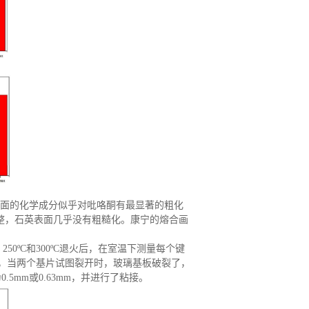
面的化学成分似乎对吡咯酮有最显著的粗化
整
，
石英表面几乎没有粗糙化。康宁的熔合画
0ºC、250ºC和300ºC退火后，在室温下测量每个键
此，当两个基片试图裂开时，玻璃基板破裂了
，
5mm或0.63mm，并进行了粘接
。