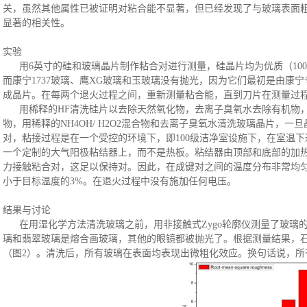
关，虽然其他属性已被证明对粘合能不显著，但已经发现了与玻璃表面
显著的相关性。
实验
用
6英寸的硅和玻璃晶片制作粘合对进行测量，硅晶片均为优质（10
而康宁1737玻璃、鹰XG玻璃和玉玻璃没有抛光，因为它们最初是由康
成晶片。在每两个退火过程之间，重新测量粘合能，直到刀片在测量过
用稀释的
HF清洗硅片以去除天然氧化物，去离子臭氧水去除有机物
物
，
用稀释的
NH4OH
/
H2O2
混合物和去离子臭氧水清洗玻璃晶片
，
一旦
对
，
粘接过程是在一个受控的环境下，即
100级洁净室设施下，在室温
一个定制的大气阳极粘结器上，而不是热板。粘结器由顶部和底部的加
力接触粘合对，这足以保持对。因此，在成键对之间的温度分布非常均
小于目标温度的
3%。在退火过程中没有施加任何电压
。
结果与讨论
在用湿化学方法清洗玻璃之前，用非接触式
Zygo轮廓仪测量了玻璃
璃和翡翠玻璃是熔合画玻璃
，
其他的眼镜都被抛光了。根据测量结果，
（图2）。清洗后，所有玻璃在表面均表现出微粗化效应。换句话说，所