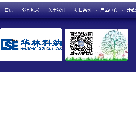
首页
公司风采
关于我们
项目案例
产品中心
开放