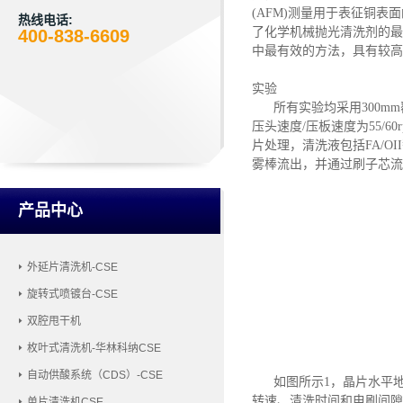
(AFM)测量用于表征铜表
热线电话:
了化学机械抛光清洗剂的最
400-838-6609
中最有效的方法，具有较高
实验
所有实验均采用
300m
压头速度/压板速度为55/60
片处理，清洗液包括FA/O
雾棒流出，并通过刷子芯流
产品中心
外延片清洗机-CSE
旋转式喷镀台-CSE
双腔甩干机
枚叶式清洗机-华林科纳CSE
自动供酸系统（CDS）-CSE
如图所示
1，
晶片水平
转速、清洗时间和电刷间隙
单片清洗机CSE