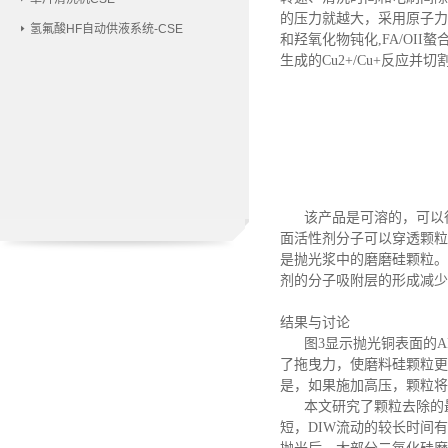
的压力就越大，采用原子
氢氟酸HF自动供液系统-CSE
和羟氧化物钝化
,
FA/OI
生成的Cu2+/Cu+反应并切
该产品是可溶的，可以
面活性剂分子可以穿透颗粒
是抛光浆中的磨磨硅颗粒。
剂的分子吸附层的形成减少
结果与讨论
图
3显示抛光铜表面的
了拖曳力，使磨料硅颗粒更
是，如果施加高压，颗粒将
本文研究了颗粒去除的
短，DIW流动的较长时间