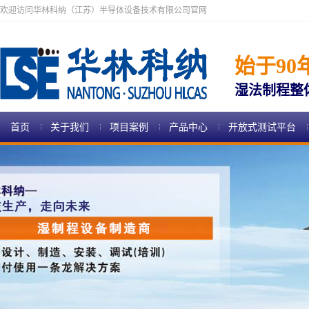
欢迎访问华林科纳（江苏）半导体设备技术有限公司官网
始于90
湿法制程整
首页
关于我们
项目案例
产品中心
开放式测试平台