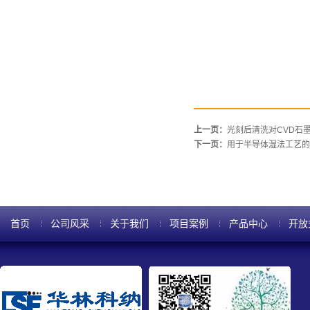
上一页：
光刻后清洗对CVD石
下一页：
用于半导体湿法工艺的
首页
公司风采
关于我们
项目案例
产品中心
开放