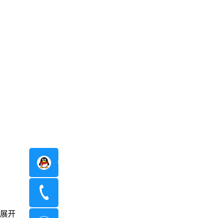
在线咨询
400-8798-096
展开