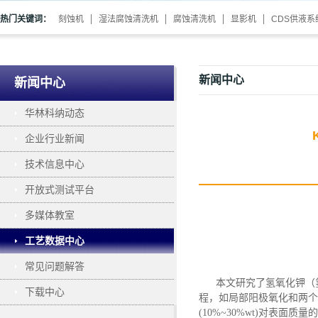
热门关键词：
刻蚀机
湿法腐蚀清洗机
腐蚀清洗机
显影机
CDS供液系
新闻中心
新闻中心
华林科纳动态
企业行业新闻
技术信息中心
开放式测试平台
多媒体教室
工艺数据中心
常见问题解答
本文研究了氢氧化钾（
下载中心
程，如局部阳极氧化和两个
(10%~30%wt)对表