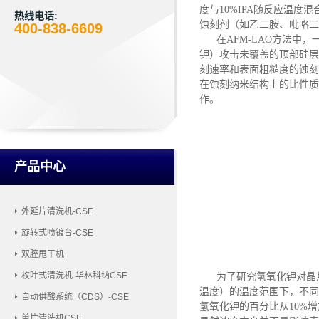
度与10%IPA随反应温度
热线电话:
蚀刻剂（如乙二胺、吡咯二
400-838-6609
在
AFM-LAO方法
钾）攻击未覆盖的顶部硅层
刻速率和表面粗糙度的蚀刻
在蚀刻纳米结构上的比性质
作。
产品中心
外延片清洗机-CSE
旋转式喷镀台-CSE
双腔甩干机
枚叶式清洗机-华林科纳CSE
为了研究氢氧化钾对晶
温度）的温度范围下，不同氢
自动供酸系统（CDS）-CSE
氢氧化钾的百分比从10%
单片清洗机CSE