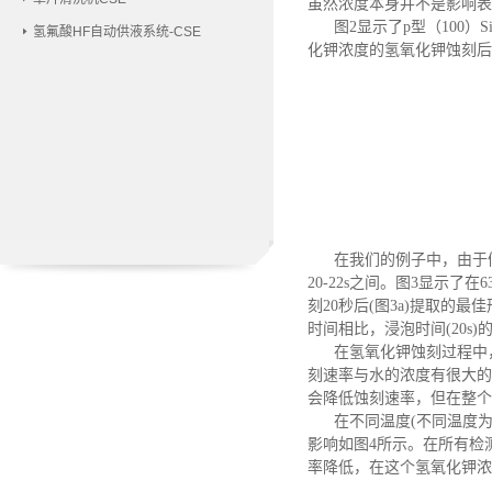
虽然浓度本身并不是影响表
图
2显示了p型（10
氢氟酸HF自动供液系统-CSE
化钾浓度的氢氧化钾蚀刻
在我们的例子中，由于
20-22s之间。图3显示了
刻
20秒后(图3a)提取的
时间相比，浸泡时间
(20
在氢氧化钾蚀刻过程中
刻速率与水的浓度有很大
会降低蚀刻速率，但在整个
在不同温度
(不同温度为
影响如图4所示。在所有检测
率降低
，
在这个氢氧化钾浓