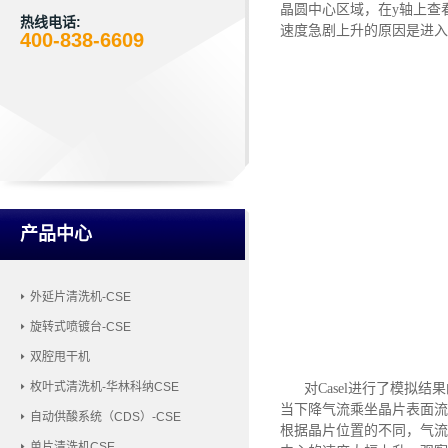
晶圆中心区域，在y轴上查
热线电话:
速度急剧上升的原因是进入
400-838-6609
产品中心
外延片清洗机-CSE
旋转式喷镀台-CSE
双腔甩干机
枚叶式清洗机-华林科纳CSE
对
Casel进行了模拟结
当下降气流乘坐晶片表面流
自动供酸系统（CDS）-CSE
根据晶片位置的不同，气流
单片清洗机CSE