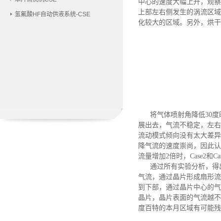
中心的速度大幅上升，观察
上部左右侧发生的涡流区域
氢氟酸HF自动供液系统-CSE
化较大的区域
。
另外，烘干
将气体喷射角降低
30
展出去，气流不稳定，左右
流动模式倾向没有太大差异
降气流的速度崇尚，因此认
流量增加2倍时，Case2和
通过
所有实验
分析，得
气流，通过晶片形成扇形流
到下部，通过晶片中心的气
晶片，晶片表面的气流越不
度百特的本月区域有可能残