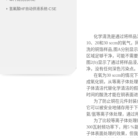
氢氟酸HF自动供液系统-CSE
化学清洗是通过将样品
10、20和30 sccm的氧气
洗的铜箔样品
,
图
A分别显示
区域足够干净，可能不需要
图
2(b)显示了通过将样
净，没有任何深色污染点
。
在氧为
30 sccm
成氧化铜
，
从等离子体处理
子体清洁代替化学清洁的假
时间的酸洗才能在铜表面进
为了防止铜在元件封装
它可以被安全地储存用于下
氦/氩等离子体处理，通过
为了比较等离子体处理
300瓦射频功率下，用5 
子体表面处理的效果，但我