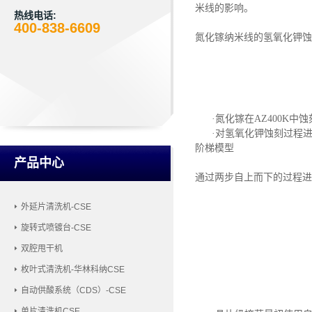
米线的影响。
热线电话:
400-838-6609
氮化镓纳米线的氢氧化钾蚀
·氮化镓在AZ400K
·对氢氧化钾蚀刻过程
阶梯模型
产品中心
通过两步自上而下的过程进
外延片清洗机-CSE
旋转式喷镀台-CSE
双腔甩干机
枚叶式清洗机-华林科纳CSE
自动供酸系统（CDS）-CSE
单片清洗机CSE