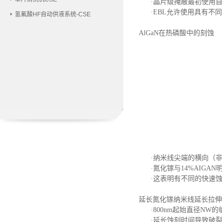
·晶片级掩蔽最初使用
·EBL允许使用具有
氢氟酸HF自动供液系统-CSE
AlGaN在热磷酸中的刻蚀
·纳米线尖端的横向（
·氮化镓与14%AIGAN
·这表明有不同的快速
延长氮化镓纳米线延长拉伸
·800nm起始直径NW的
·延长蚀刻时间导致破