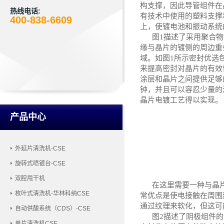
构支撑，因此导管组件在
热线电话:
有技术中使用的塑料支撑
400-838-6609
上，使镀电池和振动系统
图
1描述了采用聚合
缘与晶片的镀侧的周边重
域。如图1
所示
密封优选
来提高密封对晶片的有效
涂层和晶片之间提供足够
钟，并且可以容忍少量的
晶片电镀工艺得以实现。
产品中心
外延片清洗机-CSE
旋转式喷镀台-CSE
双腔甩干机
在这里
需要一种与晶
枚叶式清洗机-华林科纳CSE
常优点是使电接触在周围
通过纹理来软化，但这可
自动供酸系统（CDS）-CSE
图
2描述了阴极组件
单片清洗机CSE