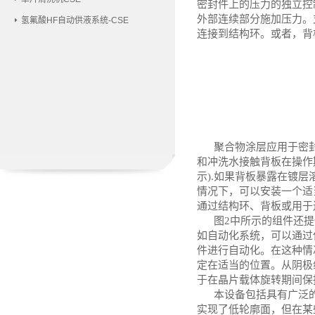
密封件上的压力的独立控
外部连续部分施加压力。
氢氟酸HF自动供液系统-CSE
连接到结构环。或者，背
聚合物涂层应用于密
和冲洗水接触背板在操作
示).如果背板暴露在镀
情况下，可以安装一个适
通过结构环、背板或用于
图
2中所示的组件还
如自动化系统，可以通过
件进行自动化。在这种情
定在适当的位置。从阴极
于在晶片载体旋转期间保
本设备包括具有广泛
实现了低轮廓面，但在某