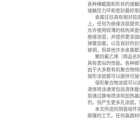
各种横截面和形状的接触
接触压力环和密封最好是
金属往往具有相对较
上，任何为绝缘涂层提供
允许使用较薄的结构来提
绝缘涂层，并提供更坚固
弹簧加载，以及良好的抗
铍铜，但其他许多金属都
聚四氟乙烯（商品名
具有类似的性能。各种碳
由于大多数有机聚合物倾
保形涂层都可以提供可接
保形聚合物涂层可以
液体喷涂通常包括液体载
层通过静电喷涂到加热基底
剂，但产生更多孔涂层。
本文所说的阴极组件
碰撞的工艺。任何晶圆材