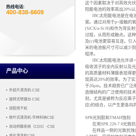
这个因素取决于对高效光伏
热线电话:
阳能电池的效率高出
20%
400-838-6609
IBC太阳能电池是在
案。通过对用于p+接触的氧化
(SiCX/a-Si:H)和
过程，从而形成触点。这种电
及(c)电池更容易互连。引
米的电池板尺寸可以减少到
程序。
IBC太阳能电池允许
吸收流子的全内反射以及光
产品中心
的高质量材料薄膜表现得更
现高达20%的效率。为了
于20μm。技术趋势已广
外延片清洗机-CSE
造微结构的广泛使用的技术
刻，尤其是被称为反应离子
旋转式喷镀台-CSE
应)的结合，以产生更各向
双腔甩干机
SPR光刻胶和TMAH蚀刻
枚叶式清洗机-华林科纳CSE
在用
SPR 220-7
自动供酸系统（CDS）-CSE
在样品一侧的光致抗蚀
单片清洗机CSE