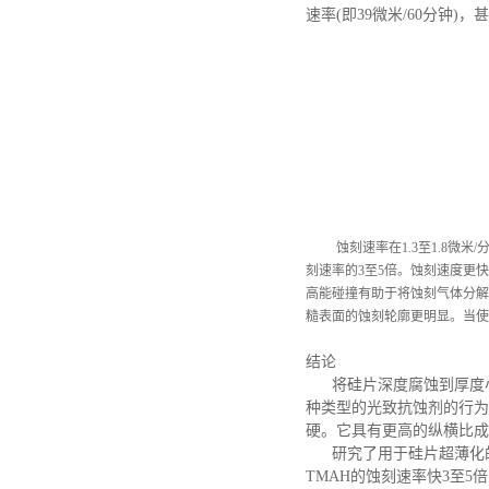
速率(即39微米/60分钟)
蚀刻速率在
1.3至1.8
刻速率的3至5倍。蚀刻速度更
高能碰撞有助于将蚀刻气体分解
糙表面的蚀刻轮廓更明显。当使
结论
将硅片深度腐蚀到厚度
种类型的光致抗蚀剂的行为
硬。它具有更高的纵横比成
研究了用于硅片超薄化
TMAH的蚀刻速率快3至