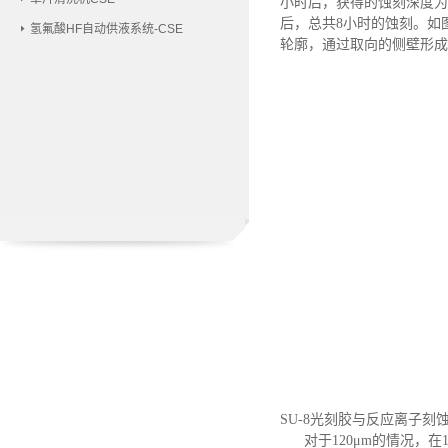
小时后，获得的蚀刻深度为如图
后，总共8小时的蚀刻。如图
氢氟酸HF自动供液系统-CSE
轮廓，通过取向的侧壁形成
SU-8光刻胶与反应离子刻
对于
120μm的情况，在