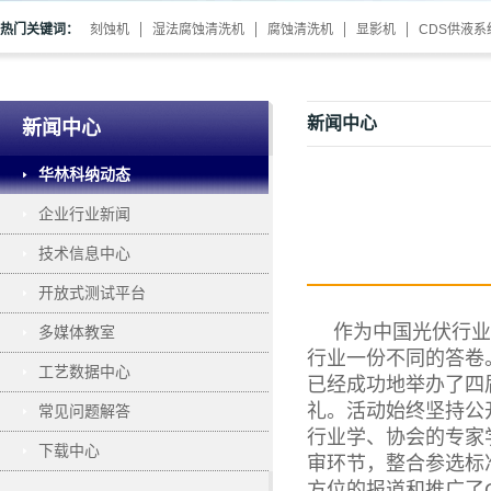
热门关键词：
刻蚀机
湿法腐蚀清洗机
腐蚀清洗机
显影机
CDS供液系
新闻中心
新闻中心
华林科纳动态
企业行业新闻
技术信息中心
开放式测试平台
作为中国光伏行业
多媒体教室
行业一份不同的答卷
工艺数据中心
已经成功地举办了四
礼。活动始终坚持公
常见问题解答
行业学、协会的专家
下载中心
审环节，整合参选标
方位的报道和推广了