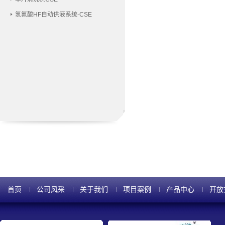
氢氟酸HF自动供液系统-CSE
首页
公司风采
关于我们
项目案例
产品中心
开放