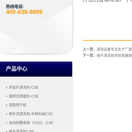
热线电话:
400-838-6609
上一页：
清洗设备专业生产厂家
下一页：
硅片清洗技术的发展趋
产品中心
外延片清洗机-CSE
旋转式喷镀台-CSE
双腔甩干机
枚叶式清洗机-华林科纳CSE
自动供酸系统（CDS）-CSE
单片清洗机CSE