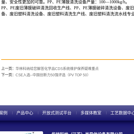
量、安全性更加的可靠。PP、PE薄膜清洗设备产量：100—1000kg/h。
PP
、PE废旧薄膜破碎清洗回收生产线、PP、PE薄膜破碎清洗设备、废
备、废旧塑料清洗设备、废旧塑料清洗生产线、废旧塑料清洗流水线专
上一页：
华林科纳给您解答化学品CDS系统维护保养疑难重点
下一页：
CSE入选--中国创新力50强评选（PV TOP 50）
案例
产品中心
开放式测试平台
多媒体教室
工艺数据中