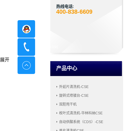
热线电话:
400-838-6609
在线咨询
400-8798-096
展开
产品中心
外延片清洗机-CSE
旋转式喷镀台-CSE
双腔甩干机
枚叶式清洗机-华林科纳CSE
自动供酸系统（CDS）-CSE
单片清洗机CSE