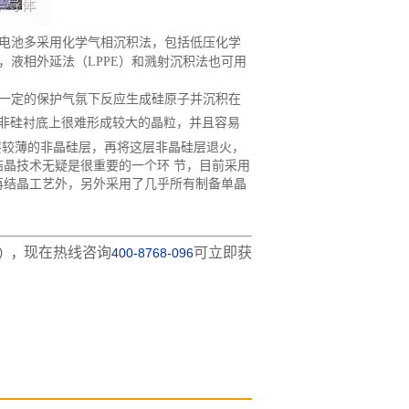
电池多采用化学气相沉积法，包括低压化学
外，液相外延法（LPPE）和溅射沉积法也可用
在一定的保护气氛下反应生成硅原子并沉积在
非硅衬底上很难形成较大的晶粒，并且容易
一层较薄的非晶硅层，再将这层非晶硅层退火，
晶技术无疑是很重要的一个环 节，目前采用
再结晶工艺外，另外采用了几乎所有制备单晶
现在热线咨询
可立即获
400-8768-096
），