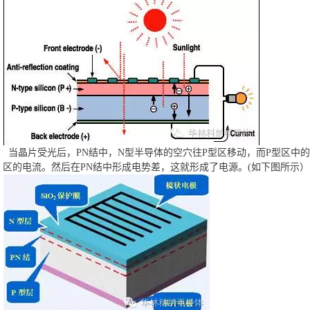
当晶片受光后，PN结中，N型半导体的空穴往P型区移动，而P型区中
区的电流。然后在PN结中形成电势差，这就形成了电源。(如下图所示）