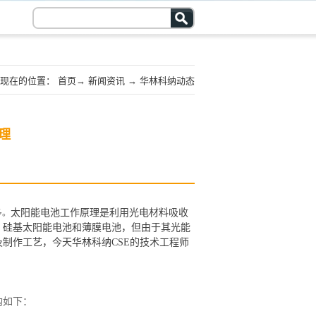
现在的位置：
首页
→
新闻资讯
→
华林科纳动态
理
太阳能电池工作原理是利用光电材料吸收
多。
：硅基太阳能电池和薄膜电池，但由于其光能
制作工艺，今天华林科纳CSE的技术工程师
构如下：