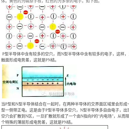
体。黄色的为磷原子核，红色的为多余的电子。如下图。
P型半导体中含有较多的空穴，而N型半导体中含有较多的电子，这样，
触面形成电势差，这就是PN结。
当P型和N型半导体结合在一起时，在两种半导体的交界面区域里会形成一
型一侧带正电。这是由于P型半导体多空穴，N型半导体多自由电子，出
空穴会扩散到N区，一旦扩散就形成了一个由N指向P的“内电场”，从而
个特殊的薄层形成电势差，这就是PN结。