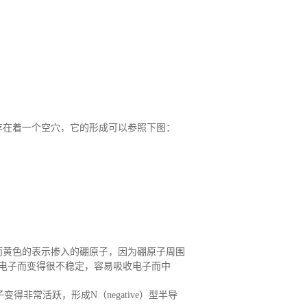
存在着一个空穴，它的形成可以参照下图：
而黄色的表示掺入的硼原子，因为硼原子周围
电子而变得很不稳定，容易吸收电子而中
常活跃，形成N（negative）型半导