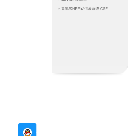
氢氟酸HF自动供液系统-CSE
在线咨询