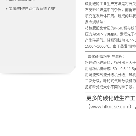
碳化硅的工业生产方法是将石英 
氢氟酸HF自动供液系统-CSE
石英砂和煤焦中的杂质，而锯末
填充在发热体四周。烧成的块状
反应烧结法：
将粒度配比合适的α-SiC粉与
压力为50～ 70Mpa。素坯
产生硅蒸气。硅粉颗粒为 4.7～
1500～1600℃。由于蒸发
碳化硅 微粉生 产流程：
粉碎碳化硅原料，筛分出不大于
用磨粉机粉碎成d50＝9.5-11.
用涡流式气流分级机分级，风机流量为2
二次分级，叶轮式气流分级机的风机流
把颗粒分成大小不同的粒子段。T
更多的碳化硅生产工
（
www.hlkncse.com
）