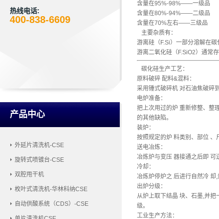
含量在95%-98%——一级品
热线电话:
含量在80%-94%——二级品
400-838-6609
含量在70%左右——三级品
主要杂质有：
游离硅（F.Si）一部分溶解
游离二氧化硅（F.SiO2）通
碳化硅生产工艺：
原料破碎 配料&混料：
采用锤式破碎机 对石油焦破碎到
电炉准备：
把上次用过的炉 重新修整、整理,
产品中心
的其他缺陷。
装炉：
按照规定的炉 料类别、部位 、
外延片清洗机-CSE
送电冶炼：
冶炼炉与变压 器接通之后即 可送电
旋转式喷镀台-CSE
冷却：
双腔甩干机
冶炼炉停炉之 后进行自然冷 却,
出炉分级：
枚叶式清洗机-华林科纳CSE
从炉上取下结晶 块、石墨,并把
自动供酸系统（CDS）-CSE
级。
工业生产方法：
单片清洗机CSE