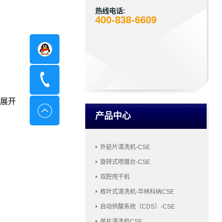
热线电话:
400-838-6609
在线咨询
400-8798-096
展开
产品中心
外延片清洗机-CSE
旋转式喷镀台-CSE
双腔甩干机
枚叶式清洗机-华林科纳CSE
自动供酸系统（CDS）-CSE
单片清洗机CSE