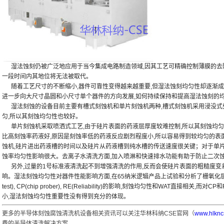
湿法蚀刻仍被广泛地应用于当今集成电路制造领域
,
因其工艺可精确控制薄膜的去
一段时间内其地位将无法被取代。
随着工艺尺寸的不断缩小
,
器件可靠性变得越来越重要
,
但湿法蚀刻均匀性却逐渐成
进一步向大尺寸晶圆和小尺寸单个器件的方向发展
,
如何持续保持和提高湿法蚀刻的
湿法刻蚀的设备目前主要有槽式刻蚀机和单片刻蚀机两种
,
槽式刻蚀机采用浸没式
匀
,
所以其刻蚀均匀性也较好。
单片刻蚀机采取喷洒式工艺
,
由于硅片表面的药液层厚度较难控制
,
所以其刻蚀均匀
比高刻蚀率药液好
,
原因是刻蚀率低的药液反应剧烈程度小
,
所以容易得到较均匀的表
蚀机
,
硅片进出药液槽的时间以及硅片从药液槽到纯水槽的传送速度很关键；对于单
蚀率均匀性影响很大。去离子水清洗方面
,
加入喷淋和快速排水功能有助于防止二次
另外
,
过量的
1
号标准液清洗起不到增强清洗的作用
,
反而会使硅片表面的粗糙度变
响。湿法刻蚀均匀性对器件性能影响方面
,
在
65
纳米逻辑产品上试验和分析了栅氧化
test), CP(chip prober), RE(Reliability)
的影响
,
刻蚀均匀性和
WAT
直接相关
,
而对
CP
和
小
,
湿法刻蚀均匀性重要性没有得到充分的体现。
更多的半导体刻蚀腐蚀清洗机设备相关资讯可以关注华林科纳
CSE
官网（
www.hlknc
费的半导体清洗解决方案。