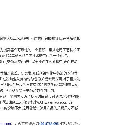
除量以及工艺过程中对原材料的损耗较低
,
在今后很长
为提高器件可靠性的一个瓶颈。集成电路工艺技术正
均匀性是集成电路工艺技术研究中的一个热点。
处理
,
刻蚀反应时硅片完全浸没在药液槽中
,
表面较均
性相对较差。研究发现
,
低刻蚀率化学药液的均匀性
面
.
在影响湿法刻蚀均匀性的关键因素方面
,
对于槽式刻
片式刻蚀机
,
硅片的自转转速和喷洒头的运动速度对刻
蚀刻
,
从而达到提高刻蚀均匀性的目的。
差
,
从一个侧面反映了反应时间过长对刻蚀均匀性的影
层湿法蚀刻工艺均匀性对
WAT(wafer acceptance
RE
的影响不大
,
这可能是试验用产品的关键尺寸不够
se.com
），现在热线咨询
400-8768-096
可立即获取免