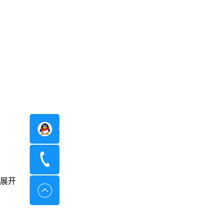
在线咨询
400-8798-096
展开