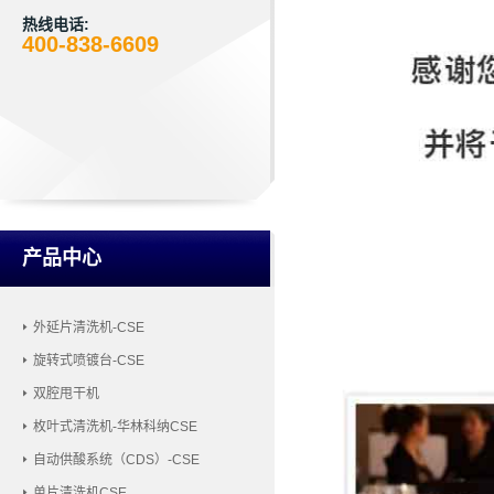
热线电话:
400-838-6609
产品中心
外延片清洗机-CSE
旋转式喷镀台-CSE
双腔甩干机
枚叶式清洗机-华林科纳CSE
自动供酸系统（CDS）-CSE
单片清洗机CSE