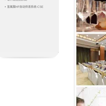
氢氟酸HF自动供液系统-CSE