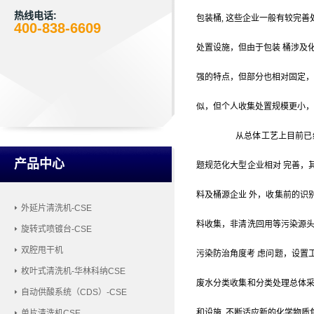
热线电话:
包装桶, 这些企业一般有较完
400-838-6609
处置设施，但由于包装 桶涉及
强的特点，但部分也相对固定，
似，但个人收集处置规模更小，
从总体工艺上目前已
产品中心
题规范化大型企业相对
完善，
料及桶源企业
外，收集前的识
外延片清洗机-CSE
料收集，非清洗回用等污染源
旋转式喷镀台-CSE
双腔甩干机
污染防治角度考
虑问题，设置
枚叶式清洗机-华林科纳CSE
废水分类收集和分类处理总体
自动供酸系统（CDS）-CSE
和设施
, 不断适应新的化学物
单片清洗机CSE