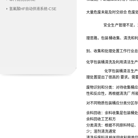
氢氟酸HF自动供液系统-CSE
大量危废未能及时交综合 危废
安全生产管理不足，
理思路，包装桶收集、清洗和
别、收集和处理处置工作行业总
化学包装桶清洗及利用清洁生产
化学包装桶清洁生产
理处置提出了很高的
要求。
需
废物识别和分类
：
对待收集桶应
性和反应性，再根据清洗厂
所
对不同物质包装桶应分类分区存
余料回收
：
余料收集是包装桶处
余料回收工艺和方
分类清洗
：
根据不同原料特征、
少；溶剂清洗通常
清洗后废料送相关回收利用单