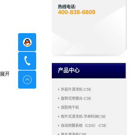
热线电话:
400-838-6609
在线咨询
400-8798-096
产品中心
展开
外延片清洗机-CSE
旋转式喷镀台-CSE
双腔甩干机
枚叶式清洗机-华林科纳CSE
自动供酸系统（CDS）-CSE
单片清洗机CSE