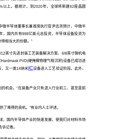
%以上。据统计，到2020年，全球将新建62座晶圆
。”中微半导体董事长兼首席执行官尹志尧预计，中微半
0年，国内共有998亿美元总投资，半导体设备投资为
分得相当大的份额。”
12英寸先进封装工艺装备解决方案、6/8英寸微机电
rdmask PVD(硬掩模物理气相沉积)设备已成功进
IC
，又一类14纳米
设备进入工艺验证阶段。此外，
的机会。“在装备产业只有进入行业前三、甚至是前
。
供了难得的良机。”有业内人士评述。
球，国内半导体产业的快速发展，使我们对材料市场
员告诉记者。