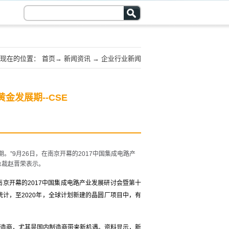
现在的位置：
首页
→
新闻资讯
→
企业行业新闻
金发展期--CSE
。”9月26日，在南京开幕的2017中国集成电路产
)总裁赵晋荣表示。
南京开幕的2017中国集成电路产业发展研讨会暨第十
。据统计，至2020年，全球计划新建的晶圆厂项目中，有
造商，尤其是国内制造商带来新机遇。资料显示，新