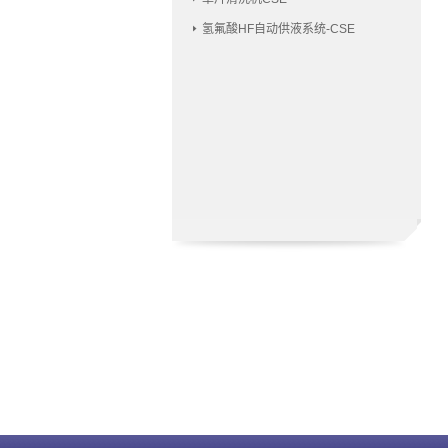
氢氟酸HF自动供液系统-CSE