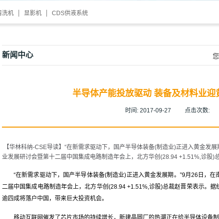
清洗机
显影机
CDS供液系统
新闻中心
您
半导体产能投放驱动 装备及材料业迎黄
时间:
2017-09-27
点击次数:
【华林科纳-CSE导读】“在新需求驱动下，国产半导体装备(制造业)正进入黄金发展期
业发展研讨会暨第十二届中国集成电路制造年会上，北方华创(28.94 +1.51%,诊股
“在新需求驱动下，国产半导体装备(制造业)正进入黄金发展期。”9月26日，在
二届中国集成电路制造年会上，北方华创(28.94 +1.51%,诊股)总裁赵晋荣表示
逾四成将落户中国，带来巨大投资机会。
移动互联网催发了芯片市场的持续增长，新建晶圆厂的热潮正在给半导体设备制