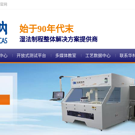
官网
始于90年代末
湿法制程整体解决方案提供商
中心
开放式测试平台
多媒体教室
工艺数据中心
联系华