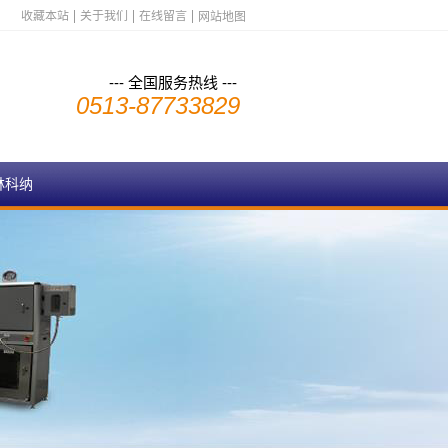
收藏本站
关于我们
在线留言
网站地图
--- 全国服务热线 ---
0513-87733829
林科纳