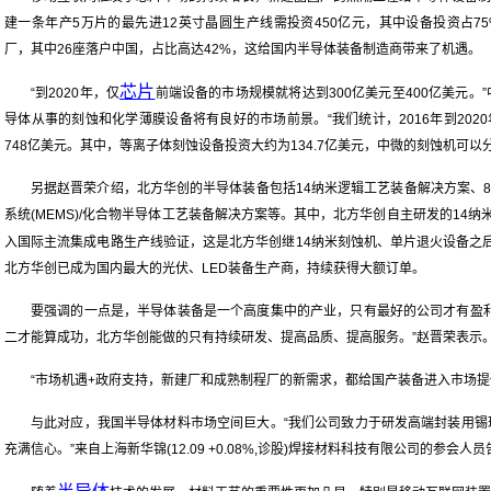
建一条年产5万片的最先进12英寸晶圆生产线需投资450亿元，其中设备投资占75
厂，其中26座落户中国，占比高达42%，这给国内半导体装备制造商带来了机遇。
芯片
“到2020年，仅
前端设备的市场规模就将达到300亿美元至400亿美元
导体从事的刻蚀和化学薄膜设备将有良好的市场前景。“我们统计，2016年到202
748亿美元。其中，等离子体刻蚀设备投资大约为134.7亿美元，中微的刻蚀机可以
另据赵晋荣介绍，北方华创的半导体装备包括14纳米逻辑工艺装备解决方案、8/
系统(MEMS)/化合物半导体工艺装备解决方案等。其中，北方华创自主研发的14纳米Ha
入国际主流集成电路生产线验证，这是北方华创继14纳米刻蚀机、单片退火设备之后
北方华创已成为国内最大的光伏、LED装备生产商，持续获得大额订单。
要强调的一点是，半导体装备是一个高度集中的产业，只有最好的公司才有盈利
二才能算成功，北方华创能做的只有持续研发、提高品质、提高服务。”赵晋荣表示
“市场机遇+政府支持，新建厂和成熟制程厂的新需求，都给国产装备进入市场提
与此对应，我国半导体材料市场空间巨大。“我们公司致力于研发高端封装用锡
充满信心。”来自上海新华锦(12.09 +0.08%,诊股)焊接材料科技有限公司的参会人