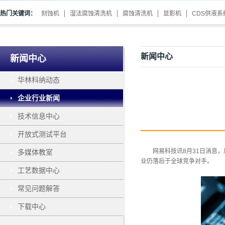
热门关键词：
刻蚀机
湿法腐蚀清洗机
腐蚀清洗机
显影机
CDS供液系
新闻中心
新闻中心
华林科纳动态
企业行业新闻
技术信息中心
开放式测试平台
网易科技讯8月31日消息，
多媒体教室
业仍落后于全球竞争对手。
工艺数据中心
常见问题解答
下载中心