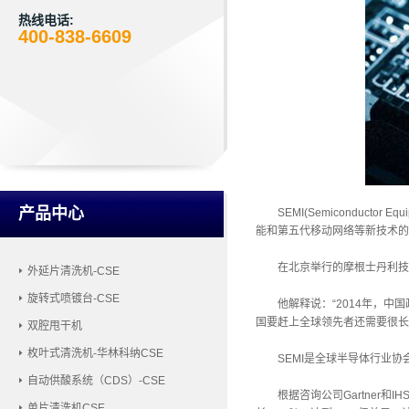
热线电话:
400-838-6609
产品中心
SEMI(Semiconductor E
能和第五代移动网络等新技术的
在北京举行的摩根士丹利技术
外延片清洗机-CSE
旋转式喷镀台-CSE
他解释说：“2014年，中国
国要赶上全球领先者还需要很长
双腔甩干机
枚叶式清洗机-华林科纳CSE
SEMI是全球半导体行业协
自动供酸系统（CDS）-CSE
根据咨询公司Gartner和IHS
单片清洗机CSE