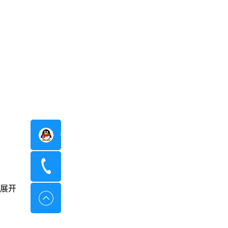
在线咨询
400-8798-096
展开