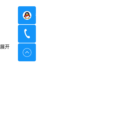
在线咨询
400-8798-096
展开