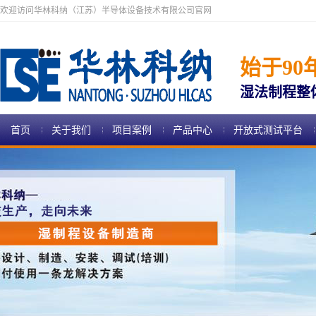
欢迎访问华林科纳（江苏）半导体设备技术有限公司官网
始于90
湿法制程整
首页
关于我们
项目案例
产品中心
开放式测试平台