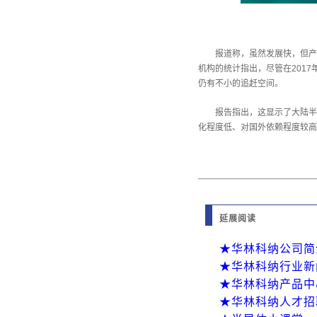
报道称，虽然发展快，但产
机构的统计指出，尽管在2017
仍有不小的追赶空间。
报告指出，这显示了大陆半
化程度低、对国外依赖程度较高
延展阅读
★华林科纳公司简
★华林科纳行业新
★华林科纳产品中
★华林科纳人才招