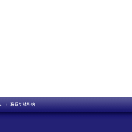
心
联系华林科纳