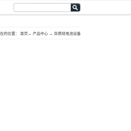
在的位置：
首页
→
产品中心
→
异质结电池设备