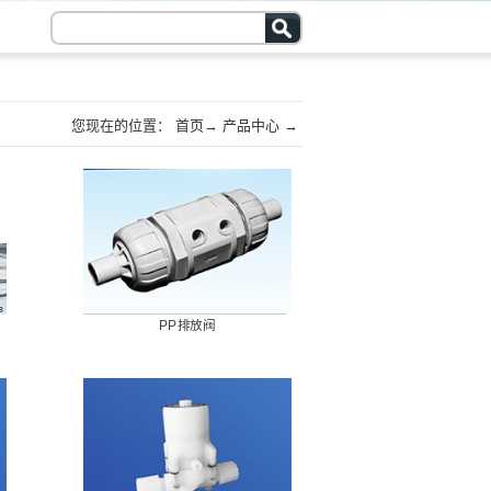
您现在的位置：
首页
→
产品中心
→
PP排放阀