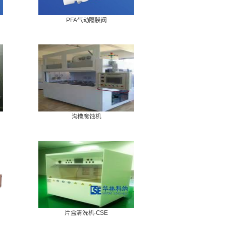
PFA气动隔膜阀
沟槽腐蚀机
片盒清洗机-CSE