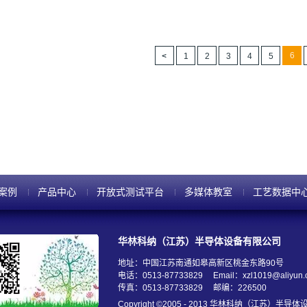
6
1
2
3
4
5
案例
产品中心
开放式测试平台
多媒体教室
工艺数据中
华林科纳（江苏）半导体设备有限公司
地址：中国江苏南通如皋高新区桃金东路90号
电话：0513-87733829
Email：xzl1019@aliyun
传真：0513-87733829
邮编：226500
Copyright ©2005 - 2013 华林科纳（江苏）半