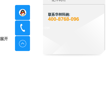
在线咨询
联系华林科纳:
400-8768-096
400-8798-096
展开