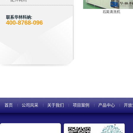
石英清洗机
联系华林科纳:
400-8768-096
首页
公司风采
关于我们
项目案例
产品中心
开放