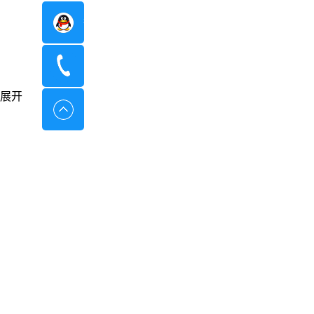
在线咨询
400-8798-096
展开