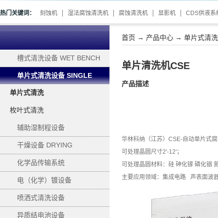
热门关键词：
刻蚀机
湿法腐蚀清洗机
腐蚀清洗机
显影机
CDS供液系
首页
→
产品中心
→
单片式清洗设备
槽式清洗设备 WET BENCH
单片清洗机CSE
单片式清洗设备 SINGLE
产品描述
单片式清洗
WAFER PROCESSING
枚叶式清洗
辅助湿制程设备
华林科纳（江苏）CSE-自动单片式
SUPPORTING
干燥设备 DRYING
可处理晶圆尺寸2'-12'；
化学品传输系统
可处理晶圆材料：硅 砷化镓 磷化铟 
主要应用领域：集成电路 声表面波器
电（化学）镀设备
ELECTROPLATING
喷洒式清洗设备
异质结电池设备