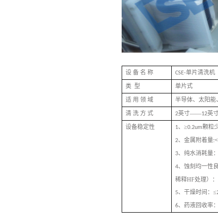
设
备
名
称
单片清洗机
CSE-
类
型
单片式
适
用
领
域
半导体、太阳能
清
洗
方
式
英寸——
英
2
12
设备稳定性
、≥
颗粒
1
0.2um
、金属附着量
<
2
:
、纯水消耗量
3
、蚀刻均一性
4
稀释HF处理）：
、干燥时间：≤
5
、药液回收率
6