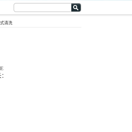
式清洗
E
长
：