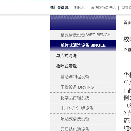
热门关键词：
刻蚀机
湿法腐蚀清洗机
腐蚀
首
槽式清洗设备 WET BENCH
枚
单片式清洗设备 SINGLE
产
单片式清洗
WAFER PROCESSING
枚叶式清洗
华
辅助湿制程设备
单
SUPPORTING
干燥设备 DRYING
1.
例
化学品传输系统
（
电（化学）镀设备
2.
ELECTROPLATING
喷洒式清洗设备
药
纯
异质结电池设备