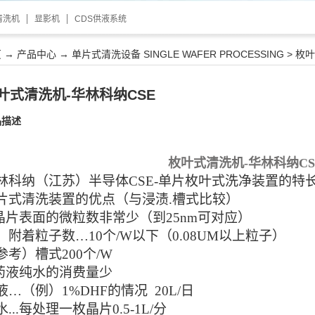
清洗机
显影机
CDS供液系统
页
→
产品中心
→
单片式清洗设备 SINGLE WAFER PROCESSING
>
枚叶
叶式清洗机-华林科纳CSE
品描述
枚叶式清洗机-华林科纳CS
林科纳（江苏）半导体
CSE-
单片
枚叶
式洗净装置的特
片式
清洗
装置的优点（与浸渍
.槽式比较）
晶片表面的微粒数非常少（到
25nm可对应）
：附着粒子数
…10个/W以下（0.08UM以上粒子）
参考）槽式
200个/W
药液纯水的消费量少
液
…（例）1%DHF的情况 20L/日
水
...每处理一枚晶片0.5-1L/分