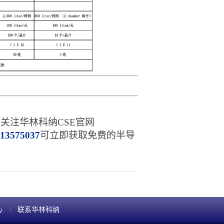
以关注华林科纳
CSE官网
13575037
可立即获取免费的半导
心
联系华林科纳