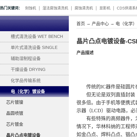
热门关键词：
刻蚀机
湿法腐蚀清洗机
腐蚀清洗机
显影机
CDS供液系
首页
→
产品中心
→
电（化学）镀
槽式清洗设备 WET BENCH
晶片凸点电镀设备-CS
单片式清洗设备 SINGLE
产品描述
WAFER PROCESSING
辅助湿制程设备
SUPPORTING
干燥设备 DRYING
化学品传输系统
传统的IC器件是硅圆
电（化学）镀设备
但无论是双列直插封装
芯片镀镍
ELECTROPLATING
很多倍。由于手机等便携式
示器（LCD）驱动电路，必
晶圆喷镀
有些特殊的高频器件，
芯片镀金
情况下，华林科纳的工程师
如金凸点、焊料凸点、铟凸
晶片凸点电镀设备