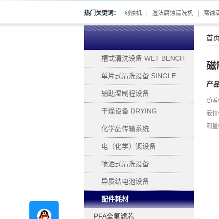
热门关键词：
刻蚀机
湿法腐蚀清洗机
腐蚀
首
槽式清洗设备 WET BENCH
磁
单片式清洗设备 SINGLE
产
WAFER PROCESSING
辅助湿制程设备
随着
SUPPORTING
干燥设备 DRYING
液位
测量
化学品传输系统
电（化学）镀设备
ELECTROPLATING
喷洒式清洗设备
异质结电池设备
配件耗材
在线咨询
PFA全氟滤芯