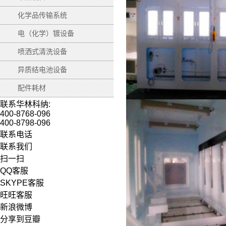
化学品传输系统
电（化学）镀设备
ELECTROPLATING
喷洒式清洗设备
异质结电池设备
配件耗材
联系华林科纳:
400-8768-096
400-8798-096
联系电话
联系我们
扫一扫
QQ客服
SKYPE客服
旺旺客服
新浪微博
分享到豆瓣