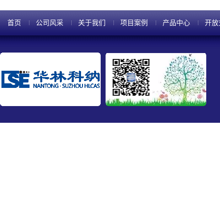
首页
公司风采
关于我们
项目案例
产品中心
开放