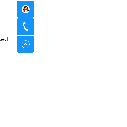
在线咨询
400-8798-096
展开