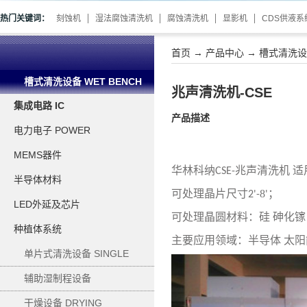
热门关键词：
刻蚀机
湿法腐蚀清洗机
腐蚀清洗机
显影机
CDS供液系
首页
→
产品中心
→
槽式清洗设备
槽式清洗设备 WET BENCH
兆声清洗机-CSE
集成电路 IC
产品描述
电力电子 POWER
ELECTRONICS
MEMS器件
华林科纳
兆声清洗机
适
CSE-
半导体材料
可处理晶片
尺寸
8
；
2'-
'
SEMICONDUCTOR
LED外延及芯片
可处理晶圆材料：硅
砷化镓
MATERIAL
种植体系统
主要应用领域：
半导体
太阳
单片式清洗设备 SINGLE
WAFER PROCESSING
辅助湿制程设备
SUPPORTING
干燥设备 DRYING