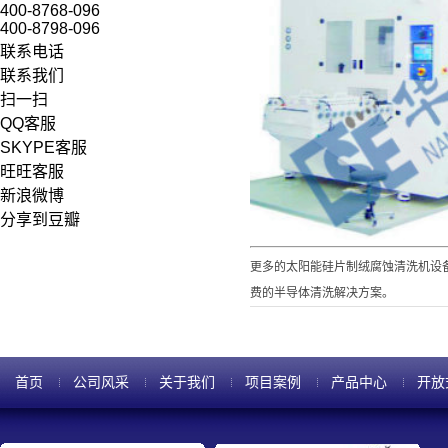
400-8768-096
400-8798-096
联系电话
联系我们
扫一扫
QQ客服
SKYPE客服
旺旺客服
新浪微博
分享到豆瓣
更多的太阳能硅片制绒腐蚀清洗机设
费的半导体清洗解决方案。
首页
公司风采
关于我们
项目案例
产品中心
开放