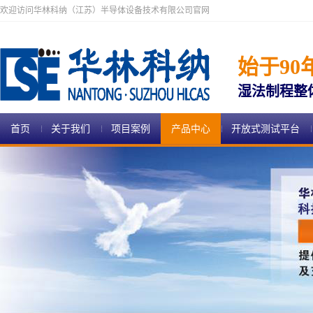
欢迎访问华林科纳（江苏）半导体设备技术有限公司官网
始于90
湿法制程整
首页
关于我们
项目案例
产品中心
开放式测试平台