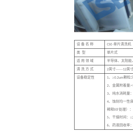
设
备
名
称
单片清洗机
CSE-
类
型
单片式
适
用
领
域
半导体、太阳能
清
洗
方
式
英寸——
英
2
12
设备稳定性
、≥
颗粒
1
0.2um
、金属附着量
<
2
:
、纯水消耗量
3
、蚀刻均一性
4
稀释HF处理）：
、干燥时间：≤
5
、药液回收率
6