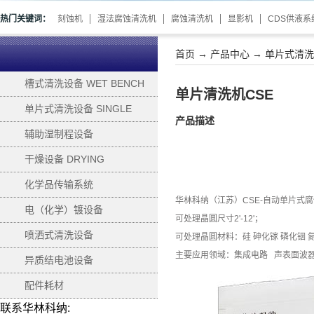
热门关键词：
刻蚀机
湿法腐蚀清洗机
腐蚀清洗机
显影机
CDS供液系
首页
→
产品中心
→
单片式清洗设备
槽式清洗设备 WET BENCH
单片清洗机CSE
单片式清洗设备 SINGLE
产品描述
WAFER PROCESSING
辅助湿制程设备
SUPPORTING
干燥设备 DRYING
化学品传输系统
华林科纳（江苏）CSE-自动单片式
电（化学）镀设备
可处理晶圆尺寸2'-12'；
ELECTROPLATING
喷洒式清洗设备
可处理晶圆材料：硅 砷化镓 磷化铟 
主要应用领域：集成电路 声表面波器
异质结电池设备
配件耗材
联系华林科纳: