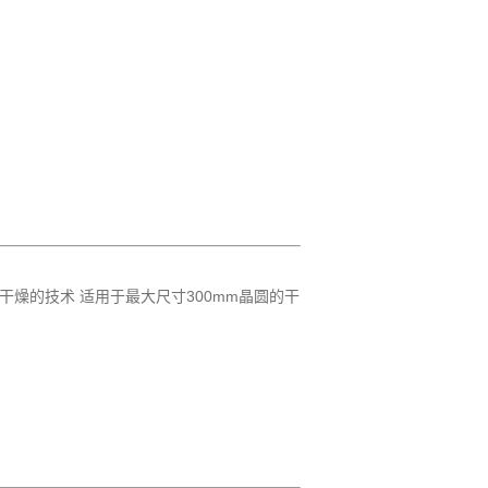
力干燥的技术 适用于最大尺寸300mm晶圆的干