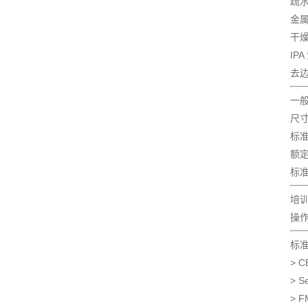
疏水
金属
干
IPA
去边
一
尺寸:
标准电
额定
标准电
培训
操
标
> C
> S
> F