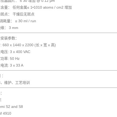
性晶圆片： ≤ 30 增加 @ 0.12 μm
含量： 任何金属≤ 1•1010 atoms / cm2 增加
燥斑点： 干燥后无斑点
 消耗量： ≤ 30 ml / run
缘： 3 mm
般安装参数：
 660 x 1440 x 2200 (长 x 宽 x 高)
压: 3 x 400 VAC
功率: 50 Hz
流: 3 x 33 A
 ：
作、维护、工艺培训
准：
E
emi S2 and S8
M 4910