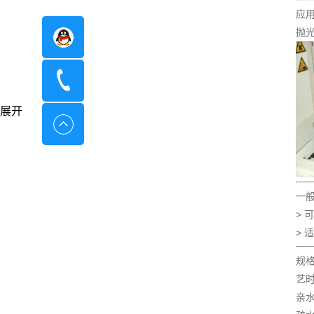
应
抛光
在线咨询
400-8798-096
展开
一
> 
> 
规格
艺时
亲水