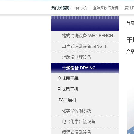
热门关键词：
刻蚀机
湿法腐蚀清洗机
腐蚀
首
槽式清洗设备 WET BENCH
干
单片式清洗设备 SINGLE
产
WAFER PROCESSING
辅助湿制程设备
SUPPORTING
干燥设备 DRYING
立式甩干机
卧式甩干机
IPA干燥机
化学品传输系统
电（化学）镀设备
ELECTROPLATING
喷洒式清洗设备