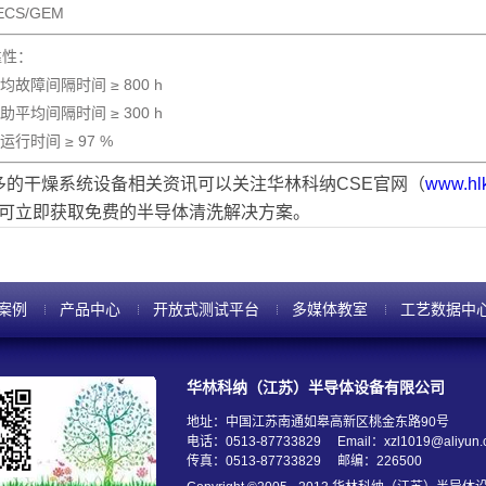
ECS/GEM
靠性：
平均故障间隔时间 ≥ 800 h
辅助平均间隔时间 ≥ 300 h
可运行时间 ≥ 97 %
多的干燥系统设备相关资讯可以关注华林科纳
CSE
官网（
www.hl
可立即获取免费的半导体清洗解决方案。
案例
产品中心
开放式测试平台
多媒体教室
工艺数据中
华林科纳（江苏）半导体设备有限公司
地址：中国江苏南通如皋高新区桃金东路90号
电话：0513-87733829
Email：xzl1019@aliyun
传真：0513-87733829
邮编：226500