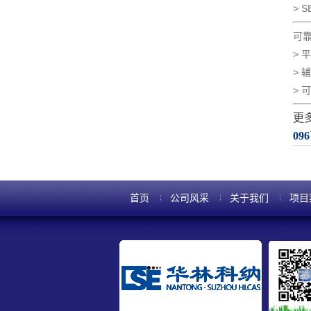
> S
可
> 
> 
> 
更
096
首页
公司风采
关于我们
项目