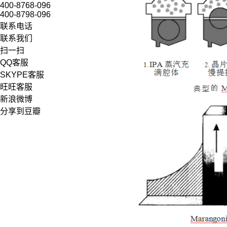
400-8768-096
400-8798-096
联系电话
联系我们
扫一扫
QQ客服
SKYPE客服
旺旺客服
新浪微博
分享到豆瓣