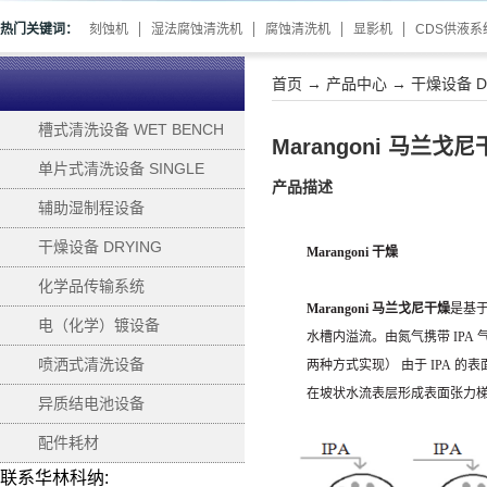
热门关键词：
刻蚀机
湿法腐蚀清洗机
腐蚀清洗机
显影机
CDS供液系
首页
→
产品中心
→
干燥设备 D
槽式清洗设备 WET BENCH
Marangoni 马兰戈
单片式清洗设备 SINGLE
产品描述
WAFER PROCESSING
辅助湿制程设备
SUPPORTING
干燥设备 DRYING
Marangoni 干燥
化学品传输系统
Marangoni 马兰戈尼干燥
是基
电（化学）镀设备
水槽内溢流。由氮气携带
IPA
ELECTROPLATING
喷洒式清洗设备
两种方式实现）
由于
IPA
的表
在坡状水流表层形成表面张力
异质结电池设备
配件耗材
联系华林科纳: