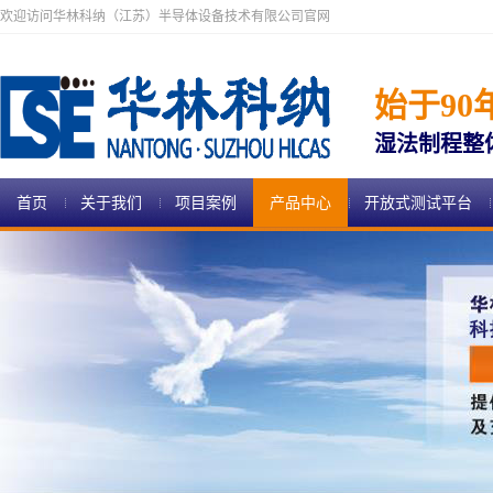
欢迎访问华林科纳（江苏）半导体设备技术有限公司官网
始于90
湿法制程整
首页
关于我们
项目案例
产品中心
开放式测试平台