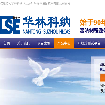
欢迎访问华林科纳（江苏）半导体设备技术有限公司官网
始于90
湿法制程整
首页
关于我们
项目案例
产品中心
开放式测试平台