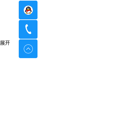
在线咨询
400-8798-096
展开