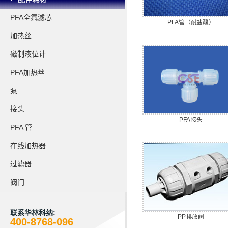
PFA全氟滤芯
PFA管（耐盐酸）
加热丝
磁制液位计
PFA加热丝
泵
接头
PFA接头
PFA 管
在线加热器
过滤器
阀门
联系华林科纳:
PP排放阀
400-8768-096