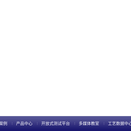
案例
产品中心
开放式测试平台
多媒体教室
工艺数据中