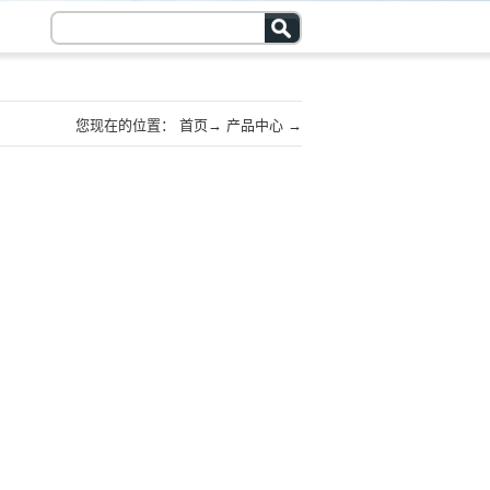
您现在的位置：
首页
→
产品中心
→
喷洒式清洗设备
→
自动喷雾腐蚀清洗