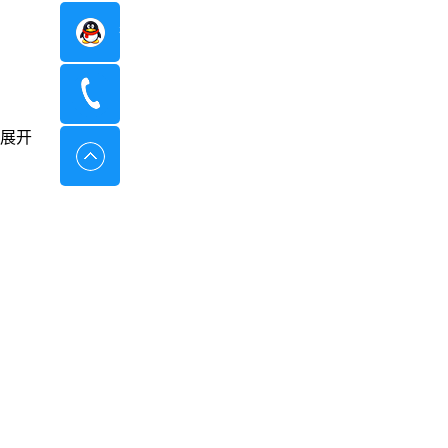
在线咨询
400-8798-096
展开