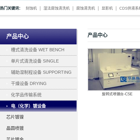
热门关键词：
刻蚀机
湿法腐蚀清洗机
腐蚀清洗机
显影机
CDS供液系
产品中心
产品中心
槽式清洗设备 WET BENCH
单片式清洗设备 SINGLE
WAFER PROCESSING
辅助湿制程设备 SUPPORTING
干燥设备 DRYING
旋转式喷镀台-CSE
化学品传输系统
电（化学）镀设备
芯片镀镍
ELECTROPLATING
晶圆喷镀
芯片镀金