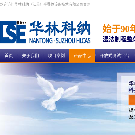
欢迎访问华林科纳（江苏）半导体设备技术有限公司官网
始于90
湿法制程整
首页
关于我们
项目案例
产品中心
开放式测试平台