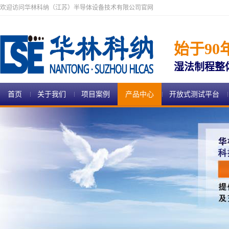
欢迎访问华林科纳（江苏）半导体设备技术有限公司官网
始于90
湿法制程整
首页
关于我们
项目案例
产品中心
开放式测试平台