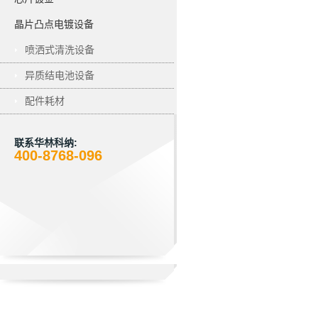
晶片凸点电镀设备
喷洒式清洗设备
异质结电池设备
配件耗材
联系华林科纳:
400-8768-096