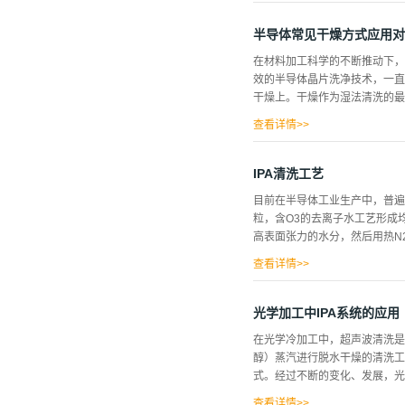
模具上的图形直接转移到衬底上
一层很薄的聚合物膜，通过热压
半导体常见干燥方式应用对
统的光刻技术，纳米压印具有加
在材料加工科学的不断推动下，
不受最短曝光波长限制，只与模
效的半导体晶片洗净技术，一直
题，...
干燥上。干燥作为湿法清洗的
抛光片的干燥最为困难，它不仅
查看详情>>
类干燥技术发展迅速。 1.
用而从表面消失的干燥技术。这
立式离心甩干和水平式离心甩干
IPA清洗工艺
证晶片的洁净，一般在干燥步骤
目前在半导体工业生产中，普遍
引入热氮气，对晶片进行吹拂
粒，含O3的去离子水工艺形成均
产生的共振等。 离心甩干的优
高表面张力的水分，然后用热N
燥法在降低金属和颗粒站务的引
查看详情>>
点，我们在生产中总结了一下经
光面自动与片盒脱离接触。这样
的特性，经过反复烘干，孔被放
光学加工中IPA系统的应用
期处理PFA片盒是很必要的。
在光学冷加工中，超声波清洗是如
线使用验证，为硅片的清洗、干
醇）蒸汽进行脱水干燥的清洗工
http://www.hlkncse.com ,1891
式。经过不断的变化、发展，光学
涤、漂洗、脱水、干燥。 因
查看详情>>