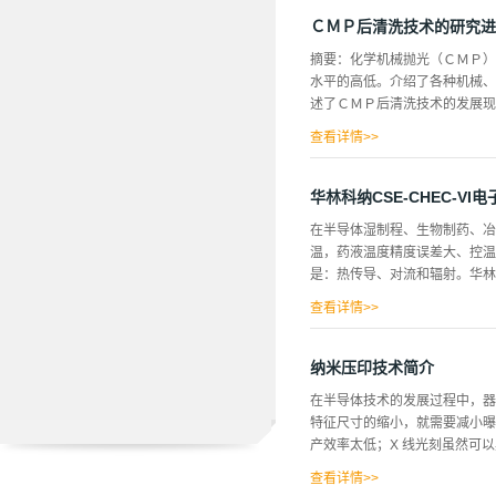
ｕｓａｋａ和Ｊ．Ｊ．Ｔｉｅｔ
５１８５ｎｍ。１．２ＧａＮ的
ＣＭＰ后清洗技术的研究进
只有熔融的ＫＯＨ能比较有效的
摘要：化学机械抛光（ＣＭＰ）
法刻蚀，本文会在后面讲到。由
水平的高低。介绍了各种机械、
用干法刻蚀。主要是感应耦台等
述了ＣＭＰ后清洗技术的发展现
表面；清洗技术０引言目前因抛
查看详情>>
响到先进电子产品的性能、可靠
陷，引起低击穿、管道击穿、软
飞行高度已降低到１０姗以下Ｌ
华林科纳CSE-CHEC-V
产品制造中的共同要求，也是关
在半导体湿制程、生物制药、冶
活性高，以及ＣＭＰ抛光液中大
温，药液温度精度误差大、控
纳米颗粒等污染物，导致ＣＭＰ
是：热传导、对流和辐射。华林
０...
或者传递到与之接触的温度较低
查看详情>>
度（冷热都可以实现）。 然而
冷热交换器用不同的材质来适应
CHEC-VI电子冷热器能够
纳米压印技术简介
个部分。冷热交换单元根据药液
在半导体技术的发展过程中，器
温保护单元、漏液保护单元、药
特征尺寸的缩小，就需要减小曝
据槽体内的温度传感器采集，P
产效率太低；X 线光刻虽然可
实现产业化激发人们去研发一种非光学
查看详情>>
年，华裔科学家周郁(Stephen 