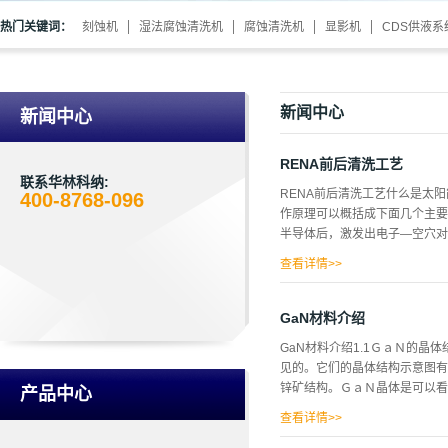
热门关键词：
刻蚀机
湿法腐蚀清洗机
腐蚀清洗机
显影机
CDS供液系
新闻中心
新闻中心
RENA前后清洗工艺
联系华林科纳:
RENA前后清洗工艺什么是太
400-8768-096
作原理可以概括成下面几个主要
半导体后，激发出电子—空穴对
离电子空穴的作用。第四，被分
查看详情>>
（制绒）1. 制绒工艺的分类
蚀），对（100）面腐蚀快，对
面（金字塔状），称为表面织构
GaN材料介绍
面，此时只能用酸溶液进行各向
GaN材料介绍1.1ＧａＮ的
到一定角度的斜面，光会反射到另
见的。它们的晶体结构示意图有
锌矿结构。ＧａＮ晶体是可以看
产品中心
０１）方向错了３／８的晶格常
查看详情>>
矿结构的ＧａＮ中沿Ｃ轴（００