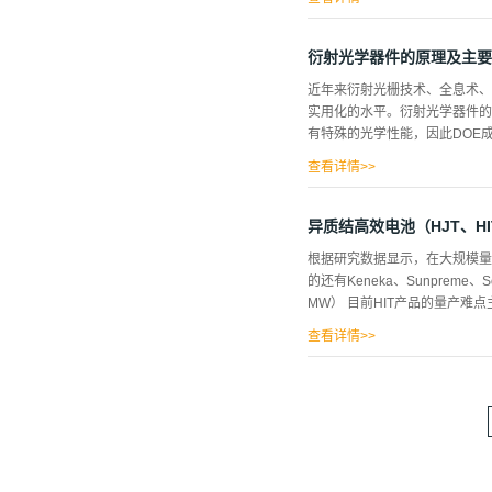
基清洗；也有先进行溶剂清洗，
洗涤后的镜片表面不会有结合
融态物质，没有固定的分子结构
衍射光学器件的原理及主要
键，外围是键能小、易断裂的氧
近年来衍射光栅技术、全息术、
能特别小的的材料易于在清洗过
实用化的水平。衍射光学器件的
涤时间对保证镜片的清洗质量
有特殊的光学性能，因此DOE
线传播，当光穿过一个小孔或经
查看详情>>
光和阴影之间的清晰边缘，光看
Top-Hat ”或“ Flat-
坦）点或在特定工作平面中具有
异质结高效电池（HJT、H
划线，医疗和美学激光应用。（2）光束
根据研究数据显示，在大规模量
的准直输入光束，转换为能量分
的还有Keneka、Sunprem
形、椭圆形等任意形状。光束均化
MW） 目前HIT产品的量产难
谨慎选择硅片供应商。 （2）
查看详情>>
化学品以及水的消耗。 （3）各
需要注意各工序Q-time的控
到影响，尤其在产线刚投产时，
导致的虚印断栅现象较多，需要