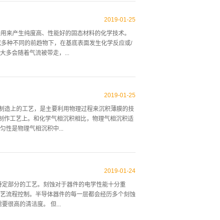
工厂的标准制程之一。直拉法最重要的应用是晶锭、
有一些其他方法（如布里奇曼-史托巴格法）可以获
2019
-
01
-
25
VD）是一种用来产生纯度高、性能好的固态材料的化学技术。
或多种不同的前趋物下，在基底表面发生化学反应或/
多会随着气流被带走，...
积不同形式的材料，包括单晶、多晶、非晶及外延材料。这
硅、氮氧化硅及各种不同的high-k介质等材料。
2019
-
01
-
25
）是一种工业制造上的工艺，是主要利用物理过程来沉积薄膜的技
的制作工艺上。和化学气相沉积相比，物理气相沉积适
性是物理气相沉积中...
2019
-
01
-
24
层特定部分的工艺。刻蚀对于器件的电学性能十分重
艺流程控制。半导体器件的每一层都会经历多个刻蚀
很高的清洁度。 但...