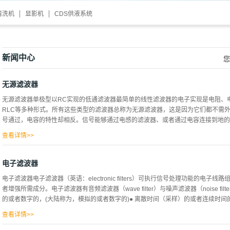
清洗机
显影机
CDS供液系统
新闻中心
您
无源滤波器
无源滤波器单极型以RC实现的低通滤波器最简单的线性滤波器的电子实现是电阻、电
RLC等多种形式。所有这些类型的滤波器总称为无源滤波器，这是因为它们都不需
号通过，电容的特性却相反。信号能够通过电感的滤波器、或者通过电容连接到地的滤
查看详情>>
高频信号小，称为低通滤波器。如果信号通过电容、或者通过电感连接到地，那么滤
滤波器。电阻自身没有频率选择的特性，但是加入到电感和电容一起决定电路的时间
电子滤波器
MHz这样非常高的频率，有时电感由一个单环或者金属片组成，电容由相邻的金属片组
电子滤波器电子滤波器（英语：electronic filters）可执行信号处理功能的
来衡量。如果一个滤波器通过或者阻止的频率带宽与中心频率相比非常狭窄那么就说这
者增强所需成分。电子滤波器有音频滤波器（wave filter）与噪声滤波器（noise f
带宽。
的或者数字的，(大陆称为，模拟的或者数字的)● 离散时间（采样）的或者连续时间的● 
查看详情>>