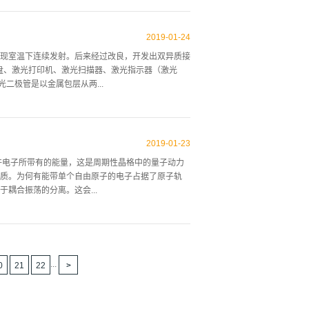
为不需要掩模板，因此对平整度的要求不高，但是电
“罩”予以保护，这种罩不能被刻蚀，这样就能对层上
2019
-
01
-
24
用的原理类似。而在其他情况中，刻蚀罩需要耐受某
970年实现室温下连续发射。后来经过改良，开发出双异质接
、光盘、激光打印机、激光扫描器、激光指示器（激光
二极管是以金属包层从两...
为发射镜（共振腔）使用。在使用材料方面，有镓
s等。由于具有条状结构，即使是微小电流也会增加活性区域的
2019
-
01
-
23
。激光二极体的优点是效率高、体积小、重量轻且价格
许电子所带有的能量，这是周期性晶格中的量子动力
能量效率高是其最大特色。另外，它的连续输出波长涵
质。为何有能带单个自由原子的电子占据了原子轨
业化，作为激光雷达或激发光源可说是非常容易使用的激
耦合振荡的分离。这会...
}}或更多）的原子集合成固体时，轨道数量急剧增多，轨道相
连续的。这些能级如此之多甚至无法区分。首先，固
间隔，它接近于由于不确定性原理引起的能量的不确
...
0
21
22
波，可以具有任意能量，并在带电后衰减。这导致了