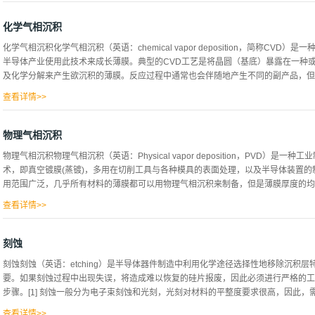
拉斯基，他在1916年研究金属的结晶速率时，发明了这种方法。后来，演变为钢铁
晶棒、单晶硅的生长。其他的半导体，例如砷化镓，也可以利用直拉法进行生长，也
化学气相沉积
得更低的晶体缺陷密度。
化学气相沉积化学气相沉积（英语：chemical vapor deposition，简称C
半导体产业使用此技术来成长薄膜。典型的CVD工艺是将晶圆（基底）暴露在一种
及化学分解来产生欲沉积的薄膜。反应过程中通常也会伴随地产生不同的副产品，但大
查看详情>>
而不会留在反应腔（reaction chamber）中。微制程大都使用CVD技术来沉
些材料有硅、碳纤维、碳纳米纤维、纳米线、纳米碳管、SiO2、硅锗、钨、硅碳、氮化
物理气相沉积
CVD制程也常用来生成合成钻石。
物理气相沉积物理气相沉积（英语：Physical vapor deposition，PVD
术，即真空镀膜(蒸镀)，多用在切削工具与各种模具的表面处理，以及半导体装置
用范围广泛，几乎所有材料的薄膜都可以用物理气相沉积来制备，但是薄膜厚度的均匀
查看详情>>
的一个问题。主要的物理气相沉积的方法有：● 热蒸镀● 溅镀● 脉冲激光沉积
刻蚀
刻蚀刻蚀（英语：etching）是半导体器件制造中利用化学途径选择性地移除沉积
要。如果刻蚀过程中出现失误，将造成难以恢复的硅片报废，因此必须进行严格的工
步骤。[1] 刻蚀一般分为电子束刻蚀和光刻，光刻对材料的平整度要求很高，因此，需要
查看详情>>