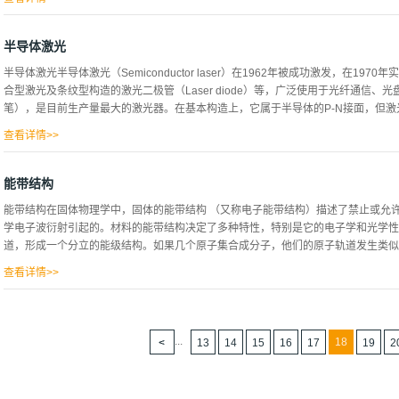
是，对于电子束刻蚀，由于电子的波长极短，因此分辨率与光刻相比要好的多。 因
子束刻蚀很慢，而且设备昂贵。对于大多数刻蚀步骤，晶圆上层的部分位置都会通过
半导体激光
的特定部分进行选择性地移除。在有的情况中，罩的材料为光阻性的，这和光刻中利
半导体激光半导体激光（Semiconductor laser）在1962年被成功激发，在1
些化学物质，氮化硅就可以用来制造这样的“罩”。
合型激光及条纹型构造的激光二极管（Laser diode）等，广泛使用于光纤通信
笔），是目前生产量最大的激光器。在基本构造上，它属于半导体的P-N接面，但激光
查看详情>>
边夹住发光层（活性层），是“双异质接合构造”。而且在激光二极管中，将界面作
(Ga)、砷(As)、铟(In)、磷(P)等。此外在多重量子井型中，也使用Ga·Al·A
能带结构
居量反转密度，优点是激发容易呈现单一形式，而且，其寿命可达10~100万小时
能带结构在固体物理学中，固体的能带结构 （又称电子能带结构）描述了禁止或允
低。尤其是多重量子井型的效率有20~40%，P-N型也达到数%~25%，总而言之
学电子波衍射引起的。材料的能带结构决定了多种特性，特别是它的电子学和光学性
盖了红外到可见光范围，而光脉冲输出达50W（带宽100ns）等级的产品也已商
道，形成一个分立的能级结构。如果几个原子集合成分子，他们的原子轨道发生类似于
光的例子。
查看详情>>
产生与原子数量成比例的分子轨道。当大量（数量级为{\displaystyle 10^{20
互间的能量的差别变的非常小。但是，无论多少原子聚集在一起，轨道的能量都不是
体中能级的分离与电子和声原子振动持续的交换能相比拟。其次，由于相当长的时间
...
18
13
14
15
16
17
19
2
定度。物理学中流行的方法是从不带电的电子和原子核出发，因为它们是自由的平面
布拉格反射和带结构。