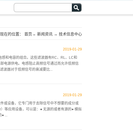
现在的位置：
首页
→
新闻资讯
→
技术信息中心
2019
-
01
-
29
感和电容的组合。这些滤波器有RC、RL、LC和
外部电源供电。电感阻止高频信号通过而允许低频信
波器对于低频信号的衰减要比...
波器对于高频信号的衰减要比低频信号小，称为高通
常数，因此也决定了相应的频率。在大概超过100
2019
-
01
-
29
成，它们称为stubs。多极型二阶滤波器用Q因数
电子线路组件或设备，它专门用于去除信号中不想要的成分或
个滤波器有很高的Q因数。Q定义为中心频率/3dB
ilter）等应用设备，可以是：● 无源的或者有源的● 模拟
...