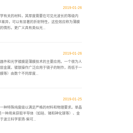
的设计有什么不同，最常见的电子滤波器类型是线性滤波
2019
-
01
-
26
学有关的材料，其厚度需要在可见光波长的等级内
射率差异，可以有显著的折射特性，这些效应称为薄膜
情形。更广义具有类似光...
在基质（一般是玻璃）上沉积一层至多层薄膜而产
薄膜常用来作光学镀膜，像是家用或车用的低辐射玻
2019
-
01
-
26
膜的另一种应用是空间滤波器。
器件和光学镀膜是薄膜技术的主要应用。一个很为人
层金属，镀银操作广泛应用于镜子的制作，而低于一
等）由数个不同厚度...
属薄层组成的周期性排列的薄膜会形成所谓的超晶格
是产生了量子阱效应。薄膜技术有很广泛的应用。长
2019
-
01
-
25
化太阳能电池等。陶瓷薄膜也有很广泛的应用。由于
一种特殊纯度级以满足严格的材料和物理要求。单晶
在刀具上陶瓷薄膜有着尤其显著的功用，使用陶瓷薄
直拉法，是一种用来获取半导体（如硅、锗和砷化镓等）、金
金属阳离子氧化物的新型的无机氧化物材料的研究正
兰科学家扬·柴可...