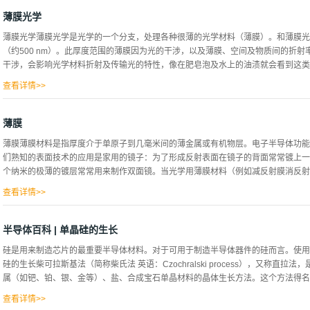
线性的或者非线性的● 无限脉冲响应（IIR）或者有限脉冲响应（FIR）不管它们
器。参见线性滤波器方面的文章中关于它们的设计和分析的详细内容。
薄膜光学
薄膜光学薄膜光学是光学的一个分支，处理各种很薄的光学材料（薄膜）。和薄膜光
（约500 nm）。此厚度范围的薄膜因为光的干涉，以及薄膜、空间及物质间的折
干涉，会影响光学材料折射及传输光的特性，像在肥皂泡及水上的油渍就会看到这类的
查看详情>>
学性质，但不是平面层状结构的周期性结构称为光子晶体。在制造上，薄膜层可以由
生，一般会用像蒸发或溅射淀积等物理气相沉积方式，或是化学气相沉积法。这类的
薄膜
璃、玻璃上的增透膜、汽车车头灯的反光挡板，以及高精度的滤光器及镜子。这类镀
薄膜薄膜材料是指厚度介于单原子到几毫米间的薄金属或有机物层。电子半导体功能
们熟知的表面技术的应用是家用的镜子：为了形成反射表面在镜子的背面常常镀上一
个纳米的极薄的镀层常常用来制作双面镜。当光学用薄膜材料（例如减反射膜消反射膜
查看详情>>
不同反射率的薄层复合而成时，他们的光学性能可以得到加强。相似结构的由不同金
结果。在超晶格结构中，电子的运动被限制在二维空间中而不能在三维空间中运动于
半导体百科 | 单晶硅的生长
久以来的研究已经将铁磁薄膜用于计算机存储设备，医药品，制造薄膜电池，染料敏
硅是用来制造芯片的最重要半导体材料。对于可用于制造半导体器件的硅而言。使用
陶瓷材料相对的高硬度使这类薄膜可以用于保护衬底免受腐蚀氧化以及磨损的危害。
硅的生长柴可拉斯基法（简称柴氏法 英语：Czochralski process），又称
膜的刀具的使用寿命可以有效提升几个数量级。现阶段对于一种被称为多组分非晶重
属（如钯、铂、银、金等）、盐、合成宝石单晶材料的晶体生长方法。这个方法得名于波
在进行，这种材料有望用于制造稳定，环保，低成本的透明晶体管。
查看详情>>