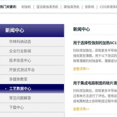
热门关键词：
刻蚀机
湿法腐蚀清洗机
腐蚀清洗机
显影机
CDS供液系
新闻中心
新闻中心
华林科纳动态
用于选择性蚀刻的加热SC
企业行业新闻
扫码添加微信，获取更多半导体相
蚀刻某些薄膜。用于以下测试的
技术信息中心
物等薄膜的刻蚀速率。薄膜成分
查看详情>>
开放式测试平台
介绍 抗蚀剂和颗粒去除的湿法
多媒体教室
酸：（H2O2 (SC2)±要用于去
用于集成电路制造的硅片清
蚀剂涂层、离子注入或等离子体
工艺数据中心
扫码添加微信，获取更多半导体
的某些薄膜的可行性。加热后的S
过各种方法进行了评估。使用这
常见问题解答
能有效地蚀刻薄膜的细丝，由于
成电路制造之前和制造过程中清
下载中心
查看详情>>