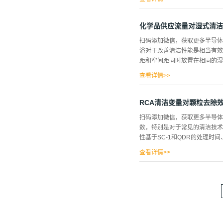
学试剂和非常常见的兆声波在湿
基于清洁的硅晶片表面的粒子水
化学品供应流量对湿式清洁
波作用下的运动应该得到充分的
扫码添加微信，获取更多半导
究应该进一步进行。 本文研究
浴对于改善清洁性能是相当有效
波的作用和影响。 实验的 图1
距和窄间距同时放置在相同的湿
撑杆和两个水喷嘴组成。浴缸和
蓝色墨水加入水中。蓝色墨水的运
查看详情>>
除效率显著降低。为了防止湿法
拟与不同晶片间距的实际颗粒
RCA清洁变量对颗粒去除
自湿式清洁工具首次用于基于热
扫码添加微信，获取更多半导体
杂质、1–14颗粒、13–21
数，特别是对于常见的清洁技术RCA
通过稀释的HF-H2O2可以有
性基于SC-1和QDR的处理时
19、22–25在这些清洗过
工具，但是...
查看详情>>
程的变量来改进晶片表面制备的
些研究表明，对颗粒去除效率影
一项统计设计实验。本文将提出一
的粒子去除效率。实验 通过在
面变成疏水性，排斥水，容易吸引颗
于初始计数和晶圆的初始条件(污