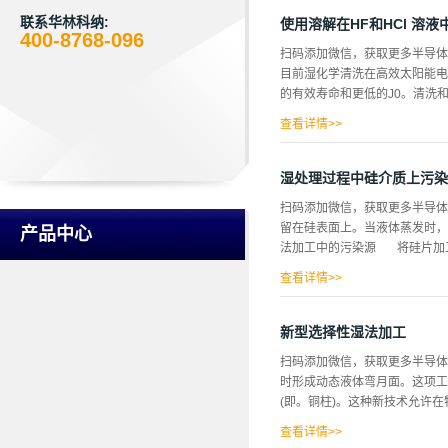
污染物并产生一个没有微粒的表
化膜覆盖。在本文中，“干净”
联系华林科纳:
使用溶解在HF和HCl 溶
400-8768-096
晶片主要为2“CZO.lohm
扫码添加微信，获取更多半导体
的化学品均为由BDH提供的阿
目前湿化学清洗在高效太阳能电池
化，产生氧化物1OOOA厚，
的有效寿命和更低的J0。清洗和钝
光谱椭圆测量法，该薄膜的厚度
查看详情>>
增加。即使在清洗后长达一小时的储
模生产中作为高寿命湿化学清洗
湿处理过程中硅介质上污染
得高寿命和良好的钝化效果至关
扫码添加微信，获取更多半导
H2SO4、硝酸、氟化氢、氯化
留在硅表面上。当液体蒸发时，
产品中心
片或一段时间后，必须混合新的
法加工中的污染源 将硅片加工
成为参考。RCA清洗需要更频
查看详情>>
各种包括晶片锯切、清洗、蚀刻
污染会对细胞的效率和有效寿命
新型选择性湿法加工
酸，以及18兆欧厘采的去离子
扫码添加微信，获取更多半导
体污染到不可接受的程度。可提
时形成动态液体弯月面。这项工
污染水平有显著影响。 图1 
(即。铜柱)。这种新技术允许在
化的副产品被引入到浴缸中，也
查看详情>>