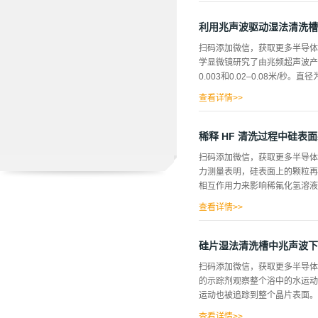
刻、清洁和/或电镀)而不需要
验装置来验证计算结果。数值结
利用兆声波驱动湿法清洗槽
选择性电镀。 介绍 与半导体
扫码添加微信，获取更多半导体
更便宜的瓦特和更高效率的硅太阳
学显微镜研究了由兆频超声波产生
出数量，目标是“更小、更快、
0.003和0.02–0.08米/
具有矩形喷嘴几何形状，另一种
查看详情>>
为10-30米的气泡的运动主
在制造半导体硅微电子器件的
稀释 HF 清洗过程中硅表
种化学试剂的湿法清洗过程被去
扫码添加微信，获取更多半导体
洗技术.然而，质谱波经常导致
力测量表明，硅表面上的颗粒再
用了带有质谱波模块的无载体湿
相互作用力来影响稀氟化氢溶液
考虑到斯托克斯定律理论上给出
查看详情>>
简单的相关性。这种相关性可以
空间排斥，并消除粘附力，如表
硅片湿法清洗槽中兆声波下
此，硅片超净是半导体加工的一
扫码添加微信，获取更多半导体
金属离子。经RCA清洗的晶片
的示踪剂观察整个浴中的水运动
面具有高的抗氧化稳定性和低密
运动也被追踪到整个晶片表面。
在室温下进行。每个实验的0.5
实验如下进行;硅片在浸入含200 p
查看详情>>